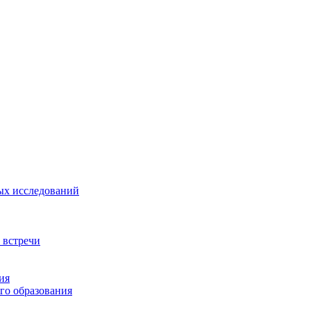
ых исследований
 встречи
ия
го образования