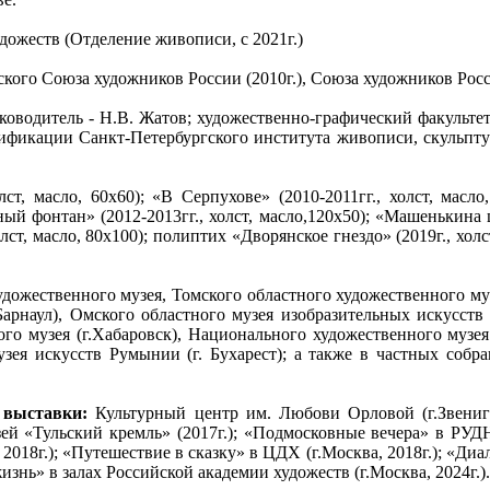
дожеств (Отделение живописи, с 2021г.)
кого Союза художников России (2010г.), Союза художников Росси
ководитель - Н.В. Жатов; художественно-графический факульте
лификации Санкт-Петербургского института живописи, скульпту
ст, масло, 60х60); «В Серпухове» (2010-2011гг., холст, масло
ный фонтан» (2012-2013гг., холст, масло,120х50); «Машенькина ш
холст, масло, 80х100); полиптих «Дворянское гнездо» (2019г., хол
удожественного музея, Томского областного художественного му
.Барнаул), Омского областного музея изобразительных искусс
го музея (г.Хабаровск), Национального художественного музея 
зея искусств Румынии (г. Бухарест); а также в частных собр
 выставки:
Культурный центр им. Любови Орловой (г.Звениго
зей «Тульский кремль» (2017г.); «Подмосковные вечера» в РУДН
 2018г.); «Путешествие в сказку» в ЦДХ (г.Москва, 2018г.); «Диа
изнь» в залах Российской академии художеств (г.Москва, 2024г.).