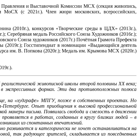
лен Правления и Выставочной Комиссии МСХ (секция живопись,
и МоСХ (с 2021г.). Член жюри московских, всероссийских,
ина (2010г.), конкурсов «Творческие среды в ЦДХ» (2013г.),
); Серебряная медаль Российского Союза Художников (2016г.);
ковского Союза художников (2017г.) Почётная Грамота Префекта
мы (2019г.); Госстипендиат в номинации «Выдающийся деятель
рса им. В. Попкова (2020г.); Медаль им. Крымова МСХ (2020г.)
19г.).
й реалистической живописной школы второй половины ХХ века;
д в экспрессивных формах. Эти два противоположных полюса
ище, на «худграфе» МПГУ, позже в собственных проектах. Но
т-Петербурге. Опыт приобщения к высокой профессиональной
кой манеры письма. Появилась свобода и смелость в движении
проявляется в работах, созданных в кругу близких людей – в
возникших из спонтанных впечатлений.
но развивается и категорически не хочет останавливаться на
овой, так радующее зрителей, складывается из повседневных