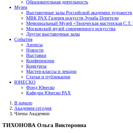
Образовательная деятельность
Музеи
Выставочные залы Российской академии художеств
МВК РАХ Галерея искусств Зураба Церетели
Мемориальный Музей «Творческая мастерская С.Т.
Московский музей современного искусства
Другие выставочные залы
События
Анонсы
Новости
Выставки
Конференции
Конкурсы
Мастер-классы и лекции
Статьи и публикации
ЮНЕСКО
Фонд Юнеско
Кафедра Юнеско РАХ
В начало
Академия сегодня
Члены Академии
ТИХОНОВА Ольга Викторовна