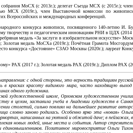
 собрания МоСХ (с 2013г.); делегат Съезда МСХ (с 2015г.); ч
стью МСХ (2019г.), член Выставочной комиссии по живопис
гих Всероссийских и международных конференций.
народного конкурса живописи, посвященного 140-летию И. Бун
ому творчеству и педагогическим инновациям РНИ в ЦДХ (2014 г.
ребряная медаль «За заслуги в изобразительном искусстве» Мос
.); Золотая медаль МоСХа (2019г.); Почётная Грамота Мосгорду
место конкурса «Достояние» СЗАО Москвы (2020г.); лауреат Конку
ному» РАХ (2017 г.); Золотая медаль РАХ (2019г.); Диплом РАХ (20
 направления: с одной стороны, это верность традициям русско
ть в красках красоту видимого мира, часто находящую выхо
инах одного художника.
етской художественной школе, Орловском художественном учил
сству в целом, заставила учеба в Академии художеств в Санк
нии столетий, сильно повлиял на дальнейшее развитие авторс
а словно заново родилась. Особенно ярко эта «новая» Ольга 
юрмортах, написанных на уютной и обжитой даче; в пейзажах, 
влекая новых людей, иные места и события. Автор стремитель
и единомышленников. Позитивное мировосприятие Ольги Тихон