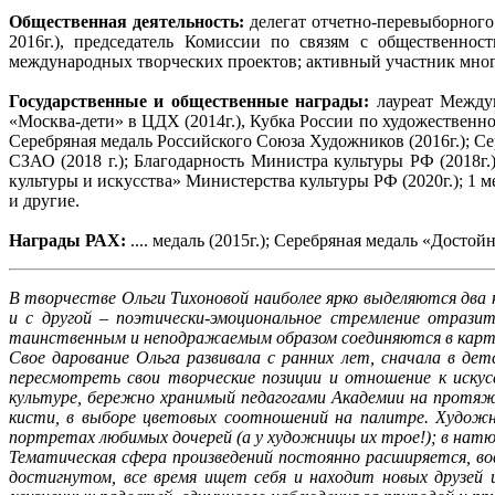
Общественная деятельность:
делегат отчетно-перевыборного
2016г.), председатель Комиссии по связям с общественно
международных творческих проектов; активный участник мно
Государственные и общественные награды:
лауреат Между
«Москва-дети» в ЦДХ (2014г.), Кубка России по художественн
Серебряная медаль Российского Союза Художников (2016г.); Се
СЗАО (2018 г.); Благодарность Министра культуры РФ (2018г
культуры и искусства» Министерства культуры РФ (2020г.); 1 
и другие.
Награды РАХ:
.... медаль (2015г.); Серебряная медаль «Достой
В творчестве Ольги Тихоновой наиболее ярко выделяются два
и с другой – поэтически-эмоциональное стремление отрази
таинственным и неподражаемым образом соединяются в карт
Свое дарование Ольга развивала с ранних лет, сначала в д
пересмотреть свои творческие позиции и отношение к иску
культуре, бережно хранимый педагогами Академии на протяже
кисти, в выборе цветовых соотношений на палитре. Художниц
портретах любимых дочерей (а у художницы их трое!); в нат
Тематическая сфера произведений постоянно расширяется, во
достигнутом, все время ищет себя и находит новых друзей 