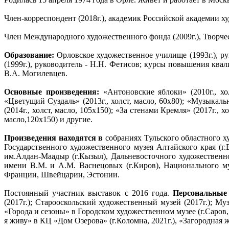
Член-корреспондент (2018г.), академик Российской академии ху
Член Международного художественного фонда (2009г.), Творчес
Образование:
Орловское художественное училище (1993г.), ру
(1999г.), руководитель - Н.Н. Фетисов; курсы повышения ква
В.А. Могилевцев.
Основные произведения:
«Антоновские яблоки» (2010г., хол
«Цветущий Суздаль» (2013г., холст, масло, 60х80); «Музыкаль
(2014г., холст, масло, 105х150); «За стенами Кремля» (2017г., 
масло,120х150) и другие.
Произведения находятся в
собраниях Тульского областного х
Государственного художественного музея Алтайского края (г
им.Алдан-Маадыр (г.Кызыл), Дальневосточного художественно
имени В.М. и А.М. Васнецовых (г.Киров), Национального му
Франции, Швейцарии, Эстонии.
Постоянный участник выставок с 2016 года.
Персональные
(2017г.); Старооскольский художественный музей (2017г.); Му
«Города и сезоны» в Городском художественном музее (г.Саров,
я живу» в КЦ «Дом Озерова» (г.Коломна, 2021г.), «Загородная ж