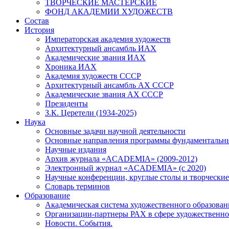
ТВОРЧЕСКИЕ МАСТЕРСКИЕ
ФОНД АКАДЕМИИ ХУДОЖЕСТВ
Состав
История
Императорская академия художеств
Архитектурный ансамбль ИАХ
Академические звания ИАХ
Хроника ИАХ
Академия художеств СССР
Архитектурный ансамбль АХ СССР
Академические звания АХ СССР
Президенты
З.К. Церетели (1934-2025)
Наука
Основные задачи научной деятельности
Основные направления программы фундаментальн
Научные издания
Архив журнала «ACADEMIA» (2009-2012)
Электронный журнал «ACADEMIA» (с 2020)
Научные конференции, круглые столы и творческие
Словарь терминов
Образование
Академическая система художественного образован
Организации-партнеры РАХ в сфере художественно
Новости. События.