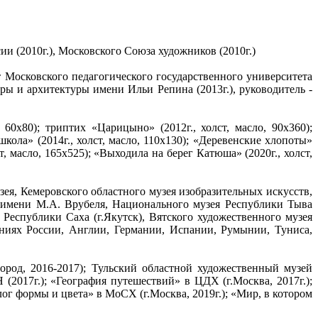
и (2010г.), Московского Союза художников (2010г.)
т Московского педагогического государственного университета
ры и архитектуры имени Ильи Репина (2013г.), руководитель -
, 60х80); триптих «Царицыно» (2012г., холст, масло, 90х360);
кола» (2014г., холст, масло, 110х130); «Деревенские хлопоты»
ст, масло, 165х525); «Выходила на берег Катюша» (2020г., холст,
зея, Кемеровского областного музея изобразительных искусств,
тв имени М.А. Врубеля, Национального музея Республики Тыва
Республики Саха (г.Якутск), Вятского художественного музея
аниях России, Англии, Германии, Испании, Румынии, Туниса,
род, 2016-2017); Тульский областной художественный музей
 (2017г.); «География путешествий» в ЦДХ (г.Москва, 2017г.);
лог формы и цвета» в МоСХ (г.Москва, 2019г.); «Мир, в котором