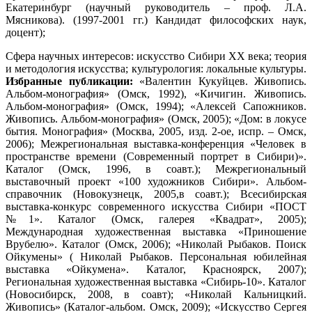
Екатеринбург (научный руководитель – проф. Л.А.
Мясникова). (1997-2001 гг.) Кандидат философских наук,
доцент);
Сфера научных интересов: искусство Сибири ХХ века; теория
и методология искусства; культурология: локальные культуры.
Избранные публикации:
«Валентин Кукуйцев. Живопись.
Альбом-монография» (Омск, 1992), «Кичигин. Живопись.
Альбом-монография» (Омск, 1994); «Алексей Сапожников.
Живопись. Альбом-монография» (Омск, 2005); «Дом: в локусе
бытия. Монография» (Москва, 2005, изд. 2-ое, испр. – Омск,
2006); Межрегиональная выставка-конференция «Человек в
пространстве времени (Современный портрет в Сибири)».
Каталог (Омск, 1996, в соавт.); Межрегиональный
выставочный проект «100 художников Сибири». Альбом-
справочник (Новокузнецк, 2005,в соавт.); Всесибирская
выставка-конкурс современного искусства Сибири «ПОСТ
№1». Каталог (Омск, галерея «Квадрат», 2005);
Международная художественная выставка «Приношение
Врубелю». Каталог (Омск, 2006); «Николай Рыбаков. Поиск
Ойкумены» ( Николай Рыбаков. Персональная юбилейная
выставка «Ойкумена». Каталог, Красноярск, 2007);
Региональная художественная выставка «Сибирь-10». Каталог
(Новосибирск, 2008, в соавт); «Николай Кальницкий.
Живопись» (Каталог-альбом. Омск, 2009); «Искусство Сергея