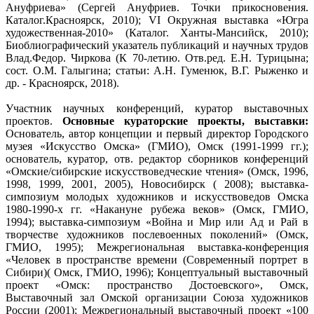
Ануфриева» (Сергей Ануфриев. Точки прикосновения.
Каталог.Красноярск, 2010); VI Окружная выставка «Югра
художественная-2010» (Каталог. Ханты-Мансийск, 2010);
Биоблиографический указатель публикаций и научных трудов
Влад.Федор. Чиркова (К 70-летию. Отв.ред. Е.Н. Турицына;
сост. О.М. Галыгина; статьи: А.Н. Гуменюк, В.Г. Рыженко и
др. - Красноярск, 2018).
Участник научных конференций, куратор выставочных
проектов.
Основные кураторские проекты, выставки:
Основатель, автор концепции и первый директор Городского
музея «Искусство Омска» (ГМИО), Омск (1991-1999 гг.);
основатель, куратор, отв. редактор сборников конференций
«Омские/сибирские искусствоведческие чтения» (Омск, 1996,
1998, 1999, 2001, 2005), Новосибирск ( 2008); выставка-
симпозиум молодых художников и искусствоведов Омска
1980-1990-х гг. «Накануне рубежа веков» (Омск, ГМИО,
1994); выставка-симпозиум «Война и Мир или Ад и Рай в
творчестве художников послевоенных поколений» (Омск,
ГМИО, 1995); Межрегиональная выставка-конференция
«Человек в пространстве времени (Современный портрет в
Сибири)( Омск, ГМИО, 1996); Концептуальный выставочный
проект «Омск: пространство Достоевского», Омск,
Выставочный зал Омской организации Союза художников
России (2001); Межрегиональный выставочный проект «100