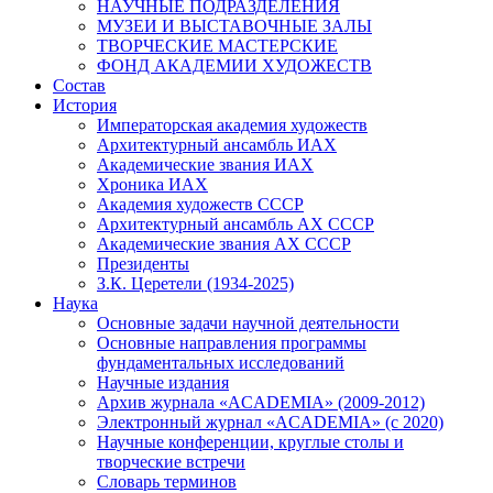
НАУЧНЫЕ ПОДРАЗДЕЛЕНИЯ
МУЗЕИ И ВЫСТАВОЧНЫЕ ЗАЛЫ
ТВОРЧЕСКИЕ МАСТЕРСКИЕ
ФОНД АКАДЕМИИ ХУДОЖЕСТВ
Состав
История
Императорская академия художеств
Архитектурный ансамбль ИАХ
Академические звания ИАХ
Хроника ИАХ
Академия художеств СССР
Архитектурный ансамбль АХ СССР
Академические звания АХ СССР
Президенты
З.К. Церетели (1934-2025)
Наука
Основные задачи научной деятельности
Основные направления программы
фундаментальных исследований
Научные издания
Архив журнала «ACADEMIA» (2009-2012)
Электронный журнал «ACADEMIA» (с 2020)
Научные конференции, круглые столы и
творческие встречи
Словарь терминов