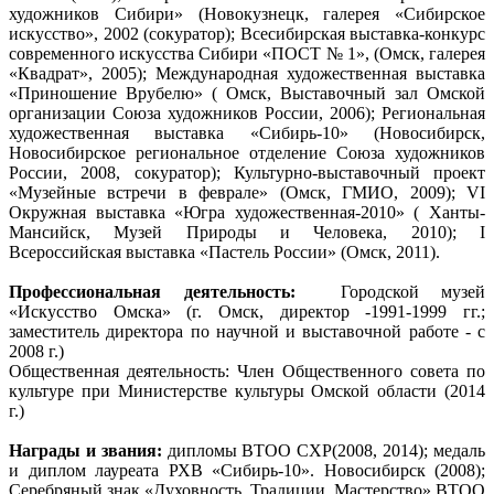
художников Сибири» (Новокузнецк, галерея «Сибирское
искусство», 2002 (сокуратор); Всесибирская выставка-конкурс
современного искусства Сибири «ПОСТ № 1», (Омск, галерея
«Квадрат», 2005); Международная художественная выставка
«Приношение Врубелю» ( Омск, Выставочный зал Омской
организации Союза художников России, 2006); Региональная
художественная выставка «Сибирь-10» (Новосибирск,
Новосибирское региональное отделение Союза художников
России, 2008, сокуратор); Культурно-выставочный проект
«Музейные встречи в феврале» (Омск, ГМИО, 2009); VI
Окружная выставка «Югра художественная-2010» ( Ханты-
Мансийск, Музей Природы и Человека, 2010); I
Всероссийская выставка «Пастель России» (Омск, 2011).
Профессиональная деятельность:
Городской музей
«Искусство Омска» (г. Омск, директор -1991-1999 гг.;
заместитель директора по научной и выставочной работе - с
2008 г.)
Общественная деятельность: Член Общественного совета по
культуре при Министерстве культуры Омской области (2014
г.)
Награды и звания:
дипломы ВТОО СХР(2008, 2014); медаль
и диплом лауреата РХВ «Сибирь-10». Новосибирск (2008);
Серебряный знак «Духовность. Традиции. Мастерство» ВТОО