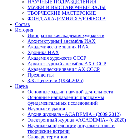
НАУЧНЫЕ ПОДРАЗДЕЛЕНИЯ
МУЗЕИ И ВЫСТАВОЧНЫЕ ЗАЛЫ
ТВОРЧЕСКИЕ МАСТЕРСКИЕ
ФОНД АКАДЕМИИ ХУДОЖЕСТВ
Состав
История
Императорская академия художеств
Архитектурный ансамбль ИАХ
Академические звания ИАХ
Хроника ИАХ
Академия художеств СССР
Архитектурный ансамбль АХ СССР
Академические звания АХ СССР
Президенты
З.К. Церетели (1934-2025)
Наука
Основные задачи научной деятельности
Основные направления программы
фундаментальных исследований
Научные издания
Архив журнала «ACADEMIA» (2009-2012)
Электронный журнал «ACADEMIA» (с 2020)
Научные конференции, круглые столы и
творческие встречи
Словарь терминов