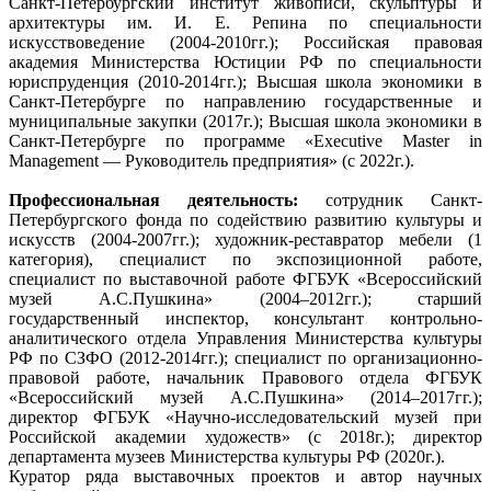
Санкт-Петербургский институт живописи, скульптуры и
архитектуры им. И. Е. Репина по специальности
искусствоведение (2004-2010гг.); Российская правовая
академия Министерства Юстиции РФ по специальности
юриспруденция (2010-2014гг.); Высшая школа экономики в
Санкт-Петербурге по направлению государственные и
муниципальные закупки (2017г.); Высшая школа экономики в
Санкт-Петербурге по программе «Executive Master in
Management — Руководитель предприятия» (с 2022г.).
Профессиональная деятельность:
сотрудник Санкт-
Петербургского фонда по содействию развитию культуры и
искусств (2004-2007гг.); художник-реставратор мебели (1
категория), специалист по экспозиционной работе,
специалист по выставочной работе ФГБУК «Всероссийский
музей А.С.Пушкина» (2004–2012гг.); старший
государственный инспектор, консультант контрольно-
аналитического отдела Управления Министерства культуры
РФ по СЗФО (2012-2014гг.); специалист по организационно-
правовой работе, начальник Правового отдела ФГБУК
«Всероссийский музей А.С.Пушкина» (2014–2017гг.);
директор ФГБУК «Научно-исследовательский музей при
Российской академии художеств» (с 2018г.); директор
департамента музеев Министерства культуры РФ (2020г.).
Куратор ряда выставочных проектов и автор научных