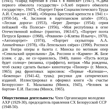
(1945), «Парад партизан в 1944 г. в Минске» (1947), «Сдача
первого обмолота государству» («Хлеб первого обмолота
государству», 1947), «Портрет Героя Социалистического Труда
А.И. Стыкун» (1948), «Оборона Брестской крепости в 1941 г.»
(1950-54), «К. Заслонов в партизанском штабе» (1951),
«Лесная дорога» (1953), «Берег Днепра» (1954); серия
пейзажей «На Полесье» (1956), «Моя республика в огне
Отечественной войны» (триптих, 1963-67), «Портрет поэта
Петруся Бровки» (1968), «Реквием» («Клятва Ильичу», 1970),
«Автопортрет» (1974), «Портрет скульптора А.А.
Аникейчика» (1978), «На Лепельских озёрах» (1990). Росписи
для Театра оперы и балета г. Минска по мотивам опер
«Севильский цирюльник» Дж. Россини и «Кармен» Ж. Бизе
(совм. с др., не со¬хранились, 1940), панно «Пусть всегда
будет солнце» (мозаика, сграффито), витраж «Мы рождены,
чтоб сказку сделать былью» кинотеатра «Пионер» (г. Минск,
1965); ряд фронтовых зарисовок: «Первые «Катюши»»,
«Беженцы» (1941-42, тушь); рисунки для сатирических
изданий. Иллюстрировал и оформил книги «За счастье
Белоруссии» Е. Мазалькова (Минск, 1945), «Человек за
бортом» Е.И. Пассова (Минск, 1965).
Общественная деятельность:
Член Организации молодежи
АХР (1929-30), председатель правления СХ Белорусской ССР
(1948-50).