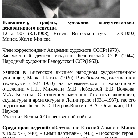
Живописец, график, художник монументально-
декоративного искуства
12.12.1907 (3.1.1908), Невель Витебской губ. - 13.9.1992,
Минск. Жил в Минске.
Член-корреспондент Академии художеств СССР(1973).
Заслуженный деятель искусств Белорусской ССР (1944),
Народный художник Белорусской ССР(1963).
Учился в
Витебском высшем народном художественном
училище у Марка Шагала (1920), Витебском художественном
техникуме (1924–1930) на керамическом и живописном
отделении у Н.П. Михолапа, М.В. Лебедевой, В.В. Волкова,
М.А. Керзина. С отличием закончил Институт живописи,
скульптуры и архитектуры в Ленинграде (1931–1937), где его
педагогами были К.С. Петров-Водкин, А.А. Осмеркин, П.С.
Наумов.
Участник Великой Отечественной войны.
Среди произведений:
«Вступление Красной Армии в Минск
в 1920 г.» (1940), «Юный партизан» (1943), «Похороны героя»