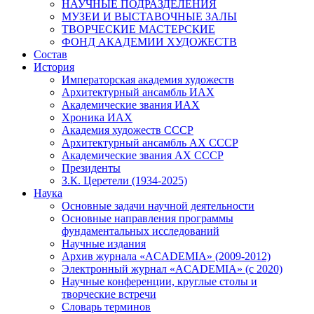
НАУЧНЫЕ ПОДРАЗДЕЛЕНИЯ
МУЗЕИ И ВЫСТАВОЧНЫЕ ЗАЛЫ
ТВОРЧЕСКИЕ МАСТЕРСКИЕ
ФОНД АКАДЕМИИ ХУДОЖЕСТВ
Состав
История
Императорская академия художеств
Архитектурный ансамбль ИАХ
Академические звания ИАХ
Хроника ИАХ
Академия художеств СССР
Архитектурный ансамбль АХ СССР
Академические звания АХ СССР
Президенты
З.К. Церетели (1934-2025)
Наука
Основные задачи научной деятельности
Основные направления программы
фундаментальных исследований
Научные издания
Архив журнала «ACADEMIA» (2009-2012)
Электронный журнал «ACADEMIA» (с 2020)
Научные конференции, круглые столы и
творческие встречи
Словарь терминов