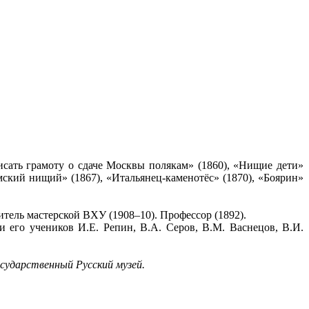
исать грамоту о сдаче Москвы полякам» (1860), «Нищие дети»
мский нищий» (1867), «Итальянец-каменотёс» (1870), «Боярин»
тель мастерской ВХУ (1908–10). Профессор (1892).
и его учеников И.Е. Репин, В.А. Серов, В.М. Васнецов, В.И.
осударственный Русский музей.