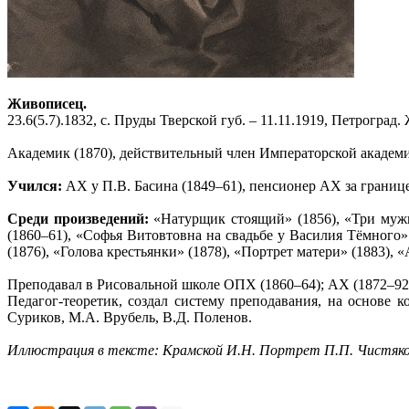
Живописец.
23.6(5.7).1832, с. Пруды Тверской губ. – 11.11.1919, Петроград
Академик (1870), действительный член Императорской академи
Учился:
АХ у П.В. Басина (1849–61), пенсионер АХ за границ
Среди произведений:
«Натурщик стоящий» (1856), «Три мужи
(1860–61), «Софья Витовтовна на свадьбе у Василия Тёмного»
(1876), «Голова крестьянки» (1878), «Портрет матери» (1883),
Преподавал в Рисовальной школе ОПХ (1860–64); АХ (1872–92),
Педагог-теоретик, создал систему преподавания, на основе 
Суриков, М.А. Врубель, В.Д. Поленов.
Иллюстрация в тексте: Крамской И.Н. Портрет П.П. Чистякова.