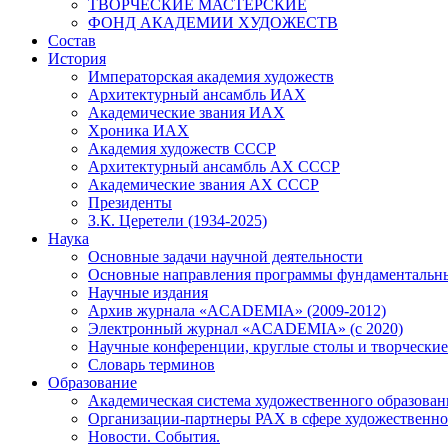
ТВОРЧЕСКИЕ МАСТЕРСКИЕ
ФОНД АКАДЕМИИ ХУДОЖЕСТВ
Состав
История
Императорская академия художеств
Архитектурный ансамбль ИАХ
Академические звания ИАХ
Хроника ИАХ
Академия художеств СССР
Архитектурный ансамбль АХ СССР
Академические звания АХ СССР
Президенты
З.К. Церетели (1934-2025)
Наука
Основные задачи научной деятельности
Основные направления программы фундаментальн
Научные издания
Архив журнала «ACADEMIA» (2009-2012)
Электронный журнал «ACADEMIA» (с 2020)
Научные конференции, круглые столы и творческие
Словарь терминов
Образование
Академическая система художественного образован
Организации-партнеры РАХ в сфере художественно
Новости. События.