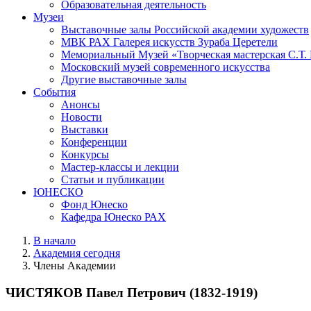
Образовательная деятельность
Музеи
Выставочные залы Российской академии художеств
МВК РАХ Галерея искусств Зураба Церетели
Мемориальный Музей «Творческая мастерская С.Т.
Московский музей современного искусства
Другие выставочные залы
События
Анонсы
Новости
Выставки
Конференции
Конкурсы
Мастер-классы и лекции
Статьи и публикации
ЮНЕСКО
Фонд Юнеско
Кафедра Юнеско РАХ
В начало
Академия сегодня
Члены Академии
ЧИСТЯКОВ Павел Петрович (1832-1919)