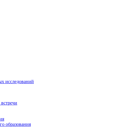
ых исследований
 встречи
ия
го образования