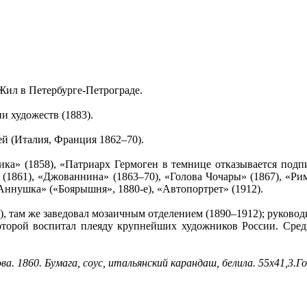
. Жил в Петербурге-Петрограде.
и художеств (1883).
ей (Италия, Франция 1862–70).
ка» (1858), «Патриарх Гермоген в темнице отказывается подп
 (1861), «Джованнина» (1863–70), «Голова Чочары» (1867), «Ри
 «Аннушка» («Боярышня», 1880-е), «Автопортрет» (1912).
 там же заведовал мозаичным отделением (1890–1912); руководи
которой воспитал плеяду крупнейших художников России. Сред
 1860. Бумага, соус, итальянский карандаш, белила. 55х41,3.Г