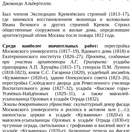
Джокондо Альбертолли.
Был членом Экспедиции Кремлёвских строений (1813–17),
где занимался восстановлением звонницы и колокольни
Ивана Великого и других строений Кремля. Строил
общественные сооружения и жилые дома, определившие
архитектурный облик Москвы после пожара 1812 года.
Среди наиболее значительных работ:
перестройка
Московского университета (1817–19), Вдовьего дома (1818) и
Екатерининского института (1826–27).
Проекты, созданные
при участии архитектора А.Г. Григорьева
:
усадьбы
прапорщика А.П. Хрущёва (1815–17), генерала П.М. Лунина
(1818-1823), князя С.С. Гагарина (1820), усадебный ансамбль
«Кузьминки» (1820-е), здание Опекунского совета (1823–26),
перестройка Слободского дворца для Ремесленного училища
Воспитательного дома (1827–32), усадьба «Высокие горы»
Усачёвых-Найдёновых (1829–31), а также мавзолей-
усыпальница Орловых в усадьбе Отрада (1832).
Эскизы декоративного убранства:
скульптурный декор фасада
Московского университета и роспись в актовом зале (…г.);
иконостасы церкви в усадьбе «Кузьминки» (1820-е) и
мавзолея-усыпальницы Орловых в усадьбе Отрада (1830-е);
чугунные ограда, светильники с грифонами и висячий мост в
усадьбе «Кузьминки» (1820-е); балконные перила на фасаде