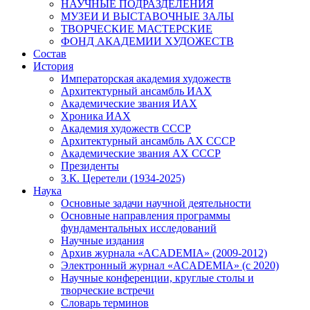
НАУЧНЫЕ ПОДРАЗДЕЛЕНИЯ
МУЗЕИ И ВЫСТАВОЧНЫЕ ЗАЛЫ
ТВОРЧЕСКИЕ МАСТЕРСКИЕ
ФОНД АКАДЕМИИ ХУДОЖЕСТВ
Состав
История
Императорская академия художеств
Архитектурный ансамбль ИАХ
Академические звания ИАХ
Хроника ИАХ
Академия художеств СССР
Архитектурный ансамбль АХ СССР
Академические звания АХ СССР
Президенты
З.К. Церетели (1934-2025)
Наука
Основные задачи научной деятельности
Основные направления программы
фундаментальных исследований
Научные издания
Архив журнала «ACADEMIA» (2009-2012)
Электронный журнал «ACADEMIA» (с 2020)
Научные конференции, круглые столы и
творческие встречи
Словарь терминов