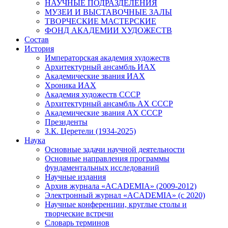
НАУЧНЫЕ ПОДРАЗДЕЛЕНИЯ
МУЗЕИ И ВЫСТАВОЧНЫЕ ЗАЛЫ
ТВОРЧЕСКИЕ МАСТЕРСКИЕ
ФОНД АКАДЕМИИ ХУДОЖЕСТВ
Состав
История
Императорская академия художеств
Архитектурный ансамбль ИАХ
Академические звания ИАХ
Хроника ИАХ
Академия художеств СССР
Архитектурный ансамбль АХ СССР
Академические звания АХ СССР
Президенты
З.К. Церетели (1934-2025)
Наука
Основные задачи научной деятельности
Основные направления программы
фундаментальных исследований
Научные издания
Архив журнала «ACADEMIA» (2009-2012)
Электронный журнал «ACADEMIA» (с 2020)
Научные конференции, круглые столы и
творческие встречи
Словарь терминов