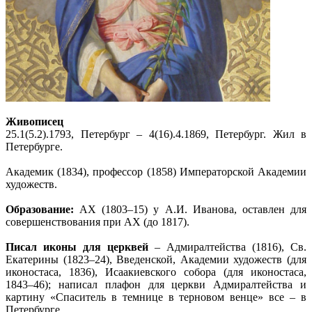
Живописец
25.1(5.2).1793, Петербург – 4(16).4.1869, Петербург. Жил в
Петербурге.
Академик (1834), профессор (1858) Императорской Академии
художеств.
Образование:
АХ (1803–15) у А.И. Иванова, оставлен для
совершенствования при АХ (до 1817).
Писал иконы для церквей
– Адмиралтейства (1816), Св.
Екатерины (1823–24), Введенской, Академии художеств (для
иконостаса, 1836), Исаакиевского собора (для иконостаса,
1843–46); написал плафон для церкви Адмиралтейства и
картину «Спаситель в темнице в терновом венце» все – в
Петербурге.