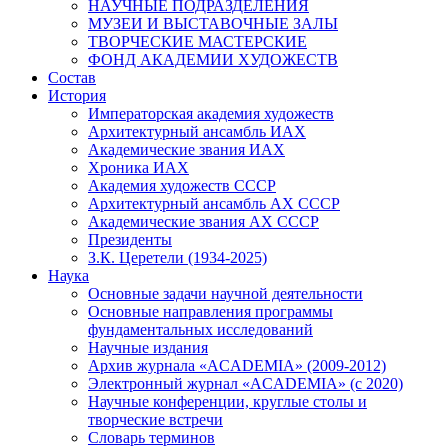
НАУЧНЫЕ ПОДРАЗДЕЛЕНИЯ
МУЗЕИ И ВЫСТАВОЧНЫЕ ЗАЛЫ
ТВОРЧЕСКИЕ МАСТЕРСКИЕ
ФОНД АКАДЕМИИ ХУДОЖЕСТВ
Состав
История
Императорская академия художеств
Архитектурный ансамбль ИАХ
Академические звания ИАХ
Хроника ИАХ
Академия художеств СССР
Архитектурный ансамбль АХ СССР
Академические звания АХ СССР
Президенты
З.К. Церетели (1934-2025)
Наука
Основные задачи научной деятельности
Основные направления программы
фундаментальных исследований
Научные издания
Архив журнала «ACADEMIA» (2009-2012)
Электронный журнал «ACADEMIA» (с 2020)
Научные конференции, круглые столы и
творческие встречи
Словарь терминов