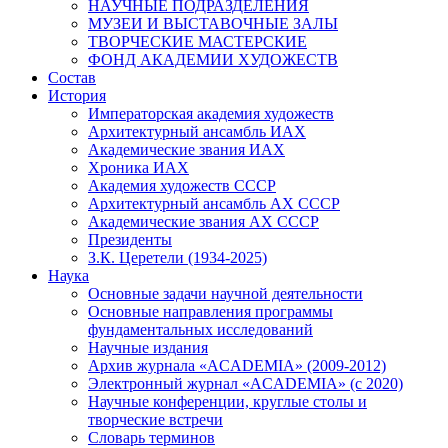
НАУЧНЫЕ ПОДРАЗДЕЛЕНИЯ
МУЗЕИ И ВЫСТАВОЧНЫЕ ЗАЛЫ
ТВОРЧЕСКИЕ МАСТЕРСКИЕ
ФОНД АКАДЕМИИ ХУДОЖЕСТВ
Состав
История
Императорская академия художеств
Архитектурный ансамбль ИАХ
Академические звания ИАХ
Хроника ИАХ
Академия художеств СССР
Архитектурный ансамбль АХ СССР
Академические звания АХ СССР
Президенты
З.К. Церетели (1934-2025)
Наука
Основные задачи научной деятельности
Основные направления программы
фундаментальных исследований
Научные издания
Архив журнала «ACADEMIA» (2009-2012)
Электронный журнал «ACADEMIA» (с 2020)
Научные конференции, круглые столы и
творческие встречи
Словарь терминов