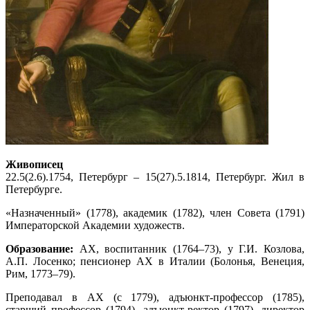
Живописец
22.5(2.6).1754, Петербург – 15(27).5.1814, Петербург. Жил в
Петербурге.
«Назначенный» (1778), академик (1782), член Совета (1791)
Императорской Академии художеств.
Образование:
АХ, воспитанник (1764–73), у Г.И. Козлова,
А.П. Лосенко; пенсионер АХ в Италии (Болонья, Венеция,
Рим, 1773–79).
Преподавал в АХ (с 1779), адъюнкт-профессор (1785),
старший профессор (1794), адъюнкт-ректор (1797), директор