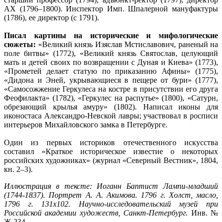
АХ (1796–1800). Инспектор Имп. Шпалерной мануфактуры
(1786), ее директор (с 1791).
Писал картины на исторические и мифологические
сюжеты:
«Великий князь Изяслав Мстиславович, раненый на
поле битвы» (1772), «Великий князь Святослав, целующий
мать и детей своих по возвращении с Дуная и Киева» (1773),
«Прометей делает статую по приказанию Афины» (1775),
«Дидона и Эней, укрывающиеся в пещере от бури» (1777),
«Самосожжение Геркулеса на костре в присутствии его друга
Феофилакта» (1782), «Геркулес на распутье» (1800), «Сатурн,
обрезающий крылья амуру» (1802). Написал иконы для
иконостаса Александро-Невской лавры; участвовал в росписи
интерьеров Михайловского замка в Петербурге.
Один из первых историков отечественного искусства
составил «Краткое историческое известие о некоторых
российских художниках» (журнал «Северный Вестник», 1804,
кн. 2–3).
Иллюстрация в тексте: Иоганн Баптист Лампи-младший
(1744-1837). Портрет А. А. Акимова. 1796 г. Холст, масло,
1796 г. 131х102. Научно-исследовательский музей при
Российской академии художеств, Санкт-Петербург.
Инв. №
Ж-234.