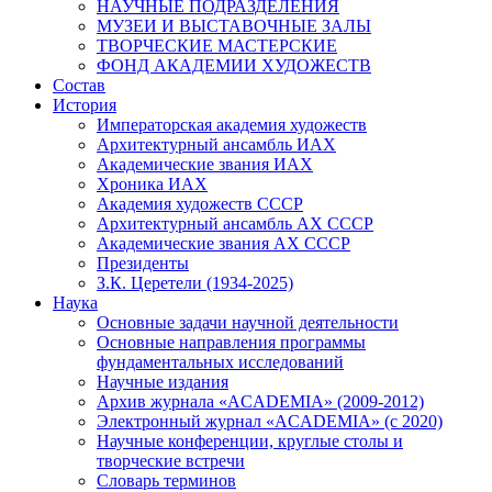
НАУЧНЫЕ ПОДРАЗДЕЛЕНИЯ
МУЗЕИ И ВЫСТАВОЧНЫЕ ЗАЛЫ
ТВОРЧЕСКИЕ МАСТЕРСКИЕ
ФОНД АКАДЕМИИ ХУДОЖЕСТВ
Состав
История
Императорская академия художеств
Архитектурный ансамбль ИАХ
Академические звания ИАХ
Хроника ИАХ
Академия художеств СССР
Архитектурный ансамбль АХ СССР
Академические звания АХ СССР
Президенты
З.К. Церетели (1934-2025)
Наука
Основные задачи научной деятельности
Основные направления программы
фундаментальных исследований
Научные издания
Архив журнала «ACADEMIA» (2009-2012)
Электронный журнал «ACADEMIA» (с 2020)
Научные конференции, круглые столы и
творческие встречи
Словарь терминов