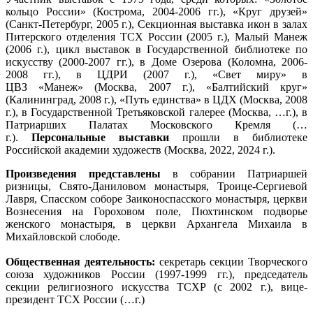
кольцо России» (Кострома, 2004-2006 гг.), «Круг друзей»
(Санкт-Петербург, 2005 г.), Секционная выставка икон в залах
Питерского отделения ТСХ России (2005 г.), Малый Манеж
(2006 г.), цикл выставок в Государственной библиотеке по
искусству (2000-2007 гг.), в Доме Озерова (Коломна, 2006-
2008 гг.), в ЦДРИ (2007 г.), «Свет миру» в
ЦВЗ «Манеж» (Москва, 2007 г.), «Балтийский круг»
(Калининград, 2008 г.), «Путь единства» в ЦДХ (Москва, 2008
г.), в Государственной Третьяковской галерее (Москва, …г.), в
Патриарших Палатах Московского Кремля (…
г.).
Персональные выставки
прошли в библиотеке
Российской академии художеств (Москва, 2022, 2024 г.).
Произведения представлены
в собрании Патриаршей
ризницы, Свято-Даниловом монастыря, Троице-Сергиевой
Лавря, Спасском соборе Заиконоспасского монастыря, церкви
Вознесения на Гороховом поле, Пюхтинском подворье
женского монастыря, в церкви Архангела Михаила в
Михайловской слободе.
Общественная деятельность:
секретарь секции Творческого
союза художников России (1997-1999 гг.), председатель
секции религиозного искусства ТСХР (с 2002 г.), вице-
президент ТСХ России (…г.)