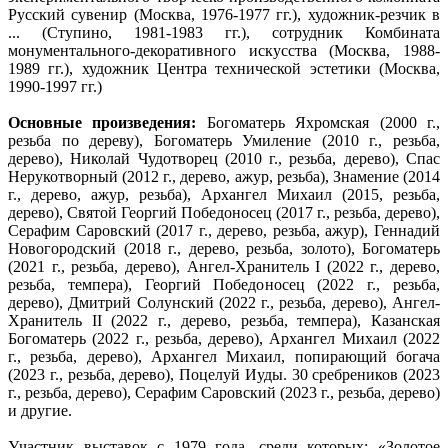
Русский сувенир (Москва, 1976-1977 гг.), художник-резчик в
... (Ступино, 1981-1983 гг.), сотрудник Комбината
монументального-декоративного искусства (Москва, 1988-
1989 гг.), художник Центра технической эстетики (Москва,
1990-1997 гг.)
Основные произведения:
Богоматерь Яхромская (2000 г.,
резьба по дереву), Богоматерь Умиление (2010 г., резьба,
дерево), Николай Чудотворец (2010 г., резьба, дерево), Спас
Нерукотворный (2012 г., дерево, ажур, резьба), Знамение (2014
г., дерево, ажур, резьба), Архангел Михаил (2015, резьба,
дерево), Святой Георгий Победоносец (2017 г., резьба, дерево),
Серафим Саровский (2017 г., дерево, резьба, ажур), Геннадий
Новогородский (2018 г., дерево, резьба, золото), Богоматерь
(2021 г., резьба, дерево), Ангел-Хранитель I (2022 г., дерево,
резьба, темпера), Георгий Победоносец (2022 г., резьба,
дерево), Дмитрий Солунский (2022 г., резьба, дерево), Ангел-
Хранитель II (2022 г., дерево, резьба, темпера), Казанская
Богоматерь (2022 г., резьба, дерево), Архангел Михаил (2022
г., резьба, дерево), Архангел Михаил, попирающий богача
(2023 г., резьба, дерево), Поцелуй Иуды. 30 сребреников (2023
г., резьба, дерево), Серафим Саровский (2023 г., резьба, дерево)
и другие.
Участник выставок с 1979 года, среди которых: «Золотое