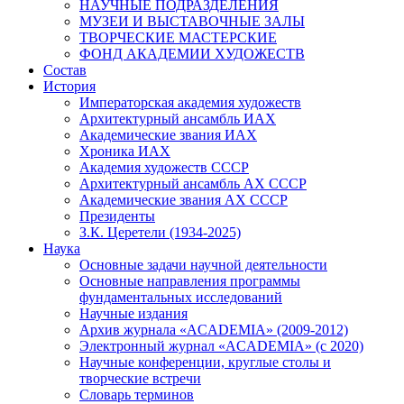
НАУЧНЫЕ ПОДРАЗДЕЛЕНИЯ
МУЗЕИ И ВЫСТАВОЧНЫЕ ЗАЛЫ
ТВОРЧЕСКИЕ МАСТЕРСКИЕ
ФОНД АКАДЕМИИ ХУДОЖЕСТВ
Состав
История
Императорская академия художеств
Архитектурный ансамбль ИАХ
Академические звания ИАХ
Хроника ИАХ
Академия художеств СССР
Архитектурный ансамбль АХ СССР
Академические звания АХ СССР
Президенты
З.К. Церетели (1934-2025)
Наука
Основные задачи научной деятельности
Основные направления программы
фундаментальных исследований
Научные издания
Архив журнала «ACADEMIA» (2009-2012)
Электронный журнал «ACADEMIA» (с 2020)
Научные конференции, круглые столы и
творческие встречи
Словарь терминов