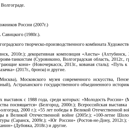
 Волгограде.
ожников России (2007г.)
Савицкого (1980г.).
оградского творческо-производственного комбината Художестве
нск, 2010г.); декоративная композиция «Аисты» (Ахтубинск, 
героям-танкистам (Суровикино, Волгоградская область, 2012г., 
Играющие кони» (Новочеркасск, 2013г., кованая сталь); «Путь к
азачка» (2017г., бронза) и другие.
сква), Московского музея современного искусства, Пензе
ый), ‎Астраханского государственного объединенного историко
 выставок с 1988 года, среди которых: «Молодость России» (Мо
ества посвящается» (Белгород, 2000г.); Всероссийская выставк
лгоград, 2000 г.); «55 лет победы в Великой Отечественной во
ы в Великой Отечественной войне (2005г.); «100-летие Шолох
уры (Саранск, 2009г.); «Юг России» (Ростов-не-Дону, 2012г.); 
анин» (Дубовка, 2018г.) и другие.