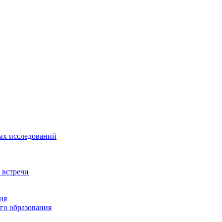
ых исследований
 встречи
ия
го образования