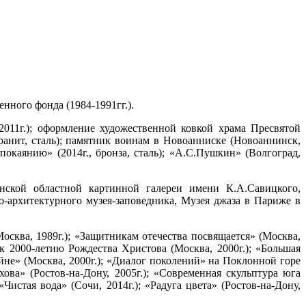
нного фонда (1984-1991гг.).
2011г.); оформление художественной ковкой храма Пресвятой
гранит, сталь); памятник воинам в Новоанниске (Новоаннинск,
 покаянию» (2014г., бронза, сталь); «А.С.Пушкин» (Волгоград,
нской областной картинной галереи имени К.А.Савицкого,
-архитектурного музея-заповедника, Музея джаза в Париже в
сква, 1989г.); «Защитникам отечества посвящается» (Москва,
а к 2000-летию Рождества Христова (Москва, 2000г.); «Большая
йне» (Москва, 2000г.); «Диалог поколений» на Поклонной горе
ова» (Ростов-на-Дону, 2005г.); «Современная скульптура юга
«Чистая вода» (Сочи, 2014г.); «Радуга цвета» (Ростов-на-Дону,