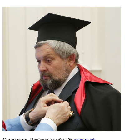
Скульптор.
Персональный сайт
черкис.рф