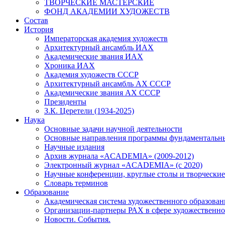
ТВОРЧЕСКИЕ МАСТЕРСКИЕ
ФОНД АКАДЕМИИ ХУДОЖЕСТВ
Состав
История
Императорская академия художеств
Архитектурный ансамбль ИАХ
Академические звания ИАХ
Хроника ИАХ
Академия художеств СССР
Архитектурный ансамбль АХ СССР
Академические звания АХ СССР
Президенты
З.К. Церетели (1934-2025)
Наука
Основные задачи научной деятельности
Основные направления программы фундаментальн
Научные издания
Архив журнала «ACADEMIA» (2009-2012)
Электронный журнал «ACADEMIA» (с 2020)
Научные конференции, круглые столы и творческие
Словарь терминов
Образование
Академическая система художественного образован
Организации-партнеры РАХ в сфере художественно
Новости. События.