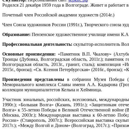
Родился 21 декабря 1959 года в Волгограде. Живет и работает в
Почетный член Российской академии художеств (2014г.)
Член Союза художников России (1991г.), Творческого союза худ
Образование:
Пензенское художественное училище имени К.А. 
Профессиональная деятельность:
скульптор-исполнитель Волг
Основные произведения:
«Памятник В.П. Чкалову» (Ахтуби
Троицы (Дубовка, Волгоградская область, 2011г.); памятник 
Волгоградская область, 2013г., гранит, сталь); композиция «
2015г., бронза); «Св. Ксения Петербургская» (2016г., бронза); «К
Произведения представлены
в собрании Музея Победы (Мо
Мемориального комплекса Славы имени А.А. Кадырова (Грозн
коллекции муниципалитетов Кельна и Хеймница.
Участник зональных, российских, всесоюзных, международных
1990г.); «Большая Волга» (Казань, 1991г.); «Защитникам отеч
Волга» к 55-летию Победы в Великой Отечественной войне (Во
(Москва, 2003г.); Международная выставка к 60-летию Побед
России» (Ставрополь, 2007г.); Всероссийская выставка скульпт
2017г.); «Между Волгой и Доном» (Волгоград, 2017г.); «Прихож