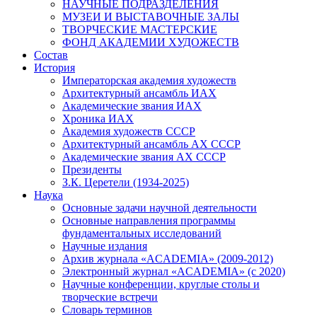
НАУЧНЫЕ ПОДРАЗДЕЛЕНИЯ
МУЗЕИ И ВЫСТАВОЧНЫЕ ЗАЛЫ
ТВОРЧЕСКИЕ МАСТЕРСКИЕ
ФОНД АКАДЕМИИ ХУДОЖЕСТВ
Состав
История
Императорская академия художеств
Архитектурный ансамбль ИАХ
Академические звания ИАХ
Хроника ИАХ
Академия художеств СССР
Архитектурный ансамбль АХ СССР
Академические звания АХ СССР
Президенты
З.К. Церетели (1934-2025)
Наука
Основные задачи научной деятельности
Основные направления программы
фундаментальных исследований
Научные издания
Архив журнала «ACADEMIA» (2009-2012)
Электронный журнал «ACADEMIA» (с 2020)
Научные конференции, круглые столы и
творческие встречи
Словарь терминов