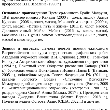
профессора В.Н. Забелина (1990 г.)
Основные произведения:
Премьер-министр Брайн Малруни,
18-й премьер-министр Канады (2000 г., холст, масло), Акира
Куросава. (2006 г., холст, масло), Моя любимая страна (2009 г.,
холст, масло), «Истина, путь и жизнь» (2011 г., холст, масло),
Достопочтенный Майкл Мейген (2016 г., холст, масло),
Бабайлов И.В. Судья Сэмюэл Алито-младший (2023 г., холст,
масло) и многие другие.
Звания и награды:
Лауреат первой премии ежегодного
Всероссийского конкурса студенческих графических работ
Академии художеств имени В.И. Сурикова (1989 г.), Гран-при
Конкурса Американского общества художников-портретистов
(1994 г.), Почетный член Общества рисования Канады (2003
г.), бронзовая медаль Понтификата Иоанна Павла II (Ватикан,
2005 г.), юбилейная медаль Совета Федерации РФ (2011 г.),
кавалер Золотого Ордена «Служение Искусству»
Международной академии культуры и искусства (Россия, 2009
г.), «Интернациональный художник» (Австралия, 2001 г.),
рыцарь ордена Святой Анны (Мальта, 2017 г.), Президентская
награда Джорджа Вашингтона (Маунт Вернон, 2018 г.),
Почетная медаль Острова Эллис (США, 2022 г.) и другие.