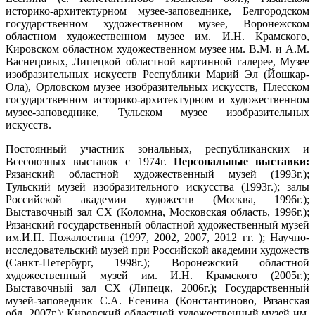
историко-архитектурном музее-заповеднике, Белгородском
государственном художественном музее, Воронежском
областном художественном музее им. И.Н. Крамского,
Кировском областном художественном музее им. В.М. и А.М.
Васнецовых, Липецкой областной картинной галерее, Музее
изобразительных искусств Республики Марий Эл (Йошкар-
Ола), Орловском музее изобразительных искусств, Плесском
государственном историко-архитектурном и художественном
музее-заповеднике, Тульском музее изобразительных
искусств.
Постоянный участник зональных, республиканских и
Всесоюзных выставок с 1974г.
Персональные выставки:
Рязанский областной художественный музей (1993г.);
Тульский музей изобразительного искусства (1993г.); залы
Российской академии художеств (Москва, 1996г.);
Выставочный зал СХ (Коломна, Московская область, 1996г.);
Рязанский государственный областной художественный музей
им.И.П. Пожалостина (1997, 2002, 2007, 2012 гг. ); Научно-
исследовательский музей при Российской академии художеств
(Санкт-Петербург, 1998г.); Воронежский областной
художественный музей им. И.Н. Крамского (2005г.);
Выставочный зал СХ (Липецк, 2006г.); Государственный
музей-заповедник С.А. Есенина (Константиново, Рязанская
обл. 2007г.); Кировский областной художественный музей им.