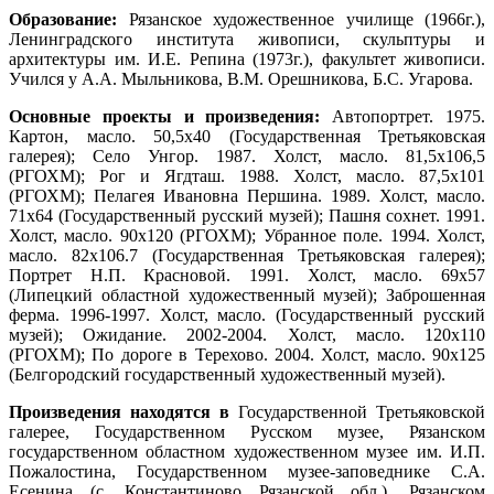
Образование:
Рязанское художественное училище (1966г.),
Ленинградского института живописи, скульптуры и
архитектуры им. И.Е. Репина (1973г.), факультет живописи.
Учился у А.А. Мыльникова, В.М. Орешникова, Б.С. Угарова.
Основные проекты и произведения:
Автопортрет. 1975.
Картон, масло. 50,5х40 (Государственная Третьяковская
галерея); Село Унгор. 1987. Холст, масло. 81,5х106,5
(РГОХМ); Рог и Ягдташ. 1988. Холст, масло. 87,5х101
(РГОХМ); Пелагея Ивановна Першина. 1989. Холст, масло.
71х64 (Государственный русский музей); Пашня сохнет. 1991.
Холст, масло. 90х120 (РГОХМ); Убранное поле. 1994. Холст,
масло. 82х106.7 (Государственная Третьяковская галерея);
Портрет Н.П. Красновой. 1991. Холст, масло. 69х57
(Липецкий областной художественный музей); Заброшенная
ферма. 1996-1997. Холст, масло. (Государственный русский
музей); Ожидание. 2002-2004. Холст, масло. 120х110
(РГОХМ); По дороге в Терехово. 2004. Холст, масло. 90х125
(Белгородский государственный художественный музей).
Произведения находятся в
Государственной Третьяковской
галерее, Государственном Русском музее, Рязанском
государственном областном художественном музее им. И.П.
Пожалостина, Государственном музее-заповеднике С.А.
Есенина (с. Константиново Рязанской обл.), Рязанском