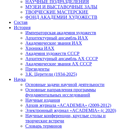
НАУЧНЫЕ ПОДРАЗДЕЛЕНИЯ
МУЗЕИ И ВЫСТАВОЧНЫЕ ЗАЛЫ
ТВОРЧЕСКИЕ МАСТЕРСКИЕ
ФОНД АКАДЕМИИ ХУДОЖЕСТВ
Состав
История
Императорская академия художеств
Архитектурный ансамбль ИАХ
Академические звания ИАХ
Хроника ИАХ
Академия художеств СССР
Архитектурный ансамбль АХ СССР
Академические звания АХ СССР
Президенты
З.К. Церетели (1934-2025)
Наука
Основные задачи научной деятельности
Основные направления программы
фундаментальных исследований
Научные издания
Архив журнала «ACADEMIA» (2009-2012)
Электронный журнал «ACADEMIA» (с 2020)
Научные конференции, круглые столы и
творческие встречи
Словарь терминов