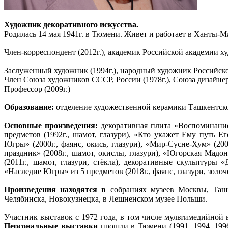
Художник декоративного искусства.
Родилась 14 мая 1941г. в Тюмени. Живет и работает в Ханты-М
Член-корреспондент (2012г.), академик Российской академии ху
Заслуженный художник (1994г.), народный художник Российско
Член Союза художников СССР, России (1978г.), Союза дизайнер
Профессор (2009г.)
Образование:
отделение художественной керамики Ташкентског
Основные произведения:
декоративная плита «Воспоминание»
предметов (1992г., шамот, глазури), «Кто укажет Ему путь Е
Югры» (2000г., фаянс, окись, глазури), «Мир-Сусне-Хум» (200
праздник» (2008г., шамот, окислы, глазури), «Югорская Мадон
(2011г., шамот, глазури, стёкла), декоративные скульптуры «
«Наследие Югры» из 5 предметов (2018г., фаянс, глазури, золоч
Произведения находятся в
собраниях музеев Москвы, Ташк
Челябинска, Новокузнецка, в Лешненском музее Польши.
Участник выставок с 1972 года, в том числе мультимедийной
Персональные выставки
прошли в Тюмени (1991, 1994, 1996, 