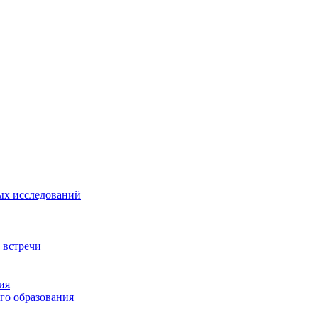
ых исследований
 встречи
ия
го образования