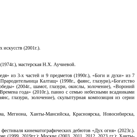
искусств (2001г.).
1974г.), мастерская Н.Х. Аучиевой.
дя» из 3-х частей и 9 предметов (1990г.), «Боги и духи» из 7
Прародительница Калтащ» (1998г., фаянс, глазури),«Богатство
обеды» (2004г., шамот, глазури, окислы, золочение), «Вороний
 «Времена года» (2010г.), панно с семью небесными всадниками
фаянс, глазури, золочение), скульптурная композиция из серии
ма, Мегиона, Ханты-Мансийска, Красноярска, Новосибирска,
фестиваля кинематографических дебютов «Дух огня» (2023г.).
е (1999, 2019гг.); Москве (2003, 2011, 2012, 2023 гг.); Ханты-