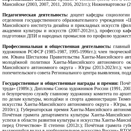
Мансийске (2003, 2007, 2011, 2016, 2021гг.); Нижневартовске (20
Педагогическая деятельность:
доцент кафедры социологии и
отделения государственного образовательного учреждения «Ц
Мансийского института дизайна и прикладных искусств (фил
академии культуры и искусств (2007-2012гг.), профессор к
подготовки ДПИ и народных промыслов по профилю художестве
Профессиональная и общественная деятельность:
главный
художников РСФСР (1985-1987, 1995-1996гг.); член творческ
им. Ювана Шесталова Правительства Ханты-Мансийского авто
молодёжной политики Ханты-Мансийского автономного окр
Мансийского автономного округа - Югры (2013-2023гг.); чл
попечительского совета Регионального центра выявления, подд
Государственные и общественные награды и премии:
Почё
труда» (1989г.); Дипломы Союза художников России (1991, 200
и безупречную службу главному художнику комитета по архите
по делам культуры, молодёжи и спорта администрации Тюменс
искусства Ханты-Мансийского автономного округа - Югры, в 
2010гг.); Губернаторская премия Ханты-Мансийского автоном
Почётная грамота департамента культуры Ханты-Мансийског
успехи в области развития культуры и искусства Ханты-Мансийс
перед Отечеством» II степени (2012г.); Почётная грамота г
выдающийся вклад в изобразительное искусство России» ВТОО 