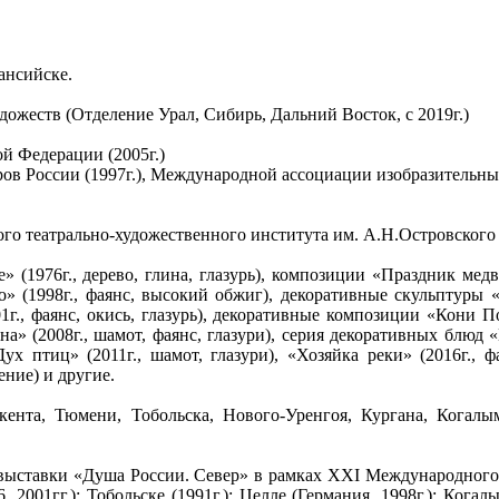
ансийске.
дожеств (Отделение Урал, Сибирь, Дальний Восток, с 2019г.)
й Федерации (2005г.)
ов России (1997г.), Международной ассоциации изобразительных 
о театрально-художественного института им. А.Н.Островского (
 (1976г., дерево, глина, глазурь), композиции «Праздник медве
го» (1998г., фаянс, высокий обжиг), декоративные скульптуры «
1г., фаянс, окись, глазурь), декоративные композиции «Кони П
на» (2008г., шамот, фаянс, глазури), серия декоративных блюд
Дух птиц» (2011г., шамот, глазури), «Хозяйка реки» (2016г., 
ение) и другие.
ента, Тюмени, Тобольска, Нового-Уренгоя, Кургана, Когалы
 выставки «Душа России. Север» в рамках XXI Международного 
2001гг.); Тобольске (1991г.); Целле (Германия, 1998г.); Когалым