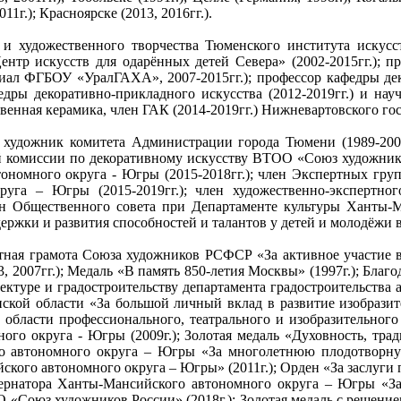
11г.); Красноярске (2013, 2016гг.).
 художественного творчества Тюменского института искусств
ентр искусств для одарённых детей Севера» (2002-2015гг.); 
иал ФГБОУ «УралГАХА», 2007-2015гг.); профессор кафедры де
афедры декоративно-прикладного искусства (2012-2019гг.) и н
нная керамика, член ГАК (2014-2019гг.) Нижневартовского гос
 художник комитета Администрации города Тюмени (1989-2000
ой комиссии по декоративному искусству ВТОО «Союз художник
номного округа - Югры (2015-2018гг.); член Экспертных гру
уга – Югры (2015-2019гг.); член художественно-экспертн
ен Общественного совета при Департаменте культуры Ханты-М
ержки и развития способностей и талантов у детей и молодёжи 
тная грамота Союза художников РСФСР «За активное участие в 
3, 2007гг.); Медаль «В память 850-летия Москвы» (1997г.); Бл
ктуре и градостроительству департамента градостроительства а
кой области «За большой личный вклад в развитие изобразите
области профессионального, театрального и изобразительного 
ного округа - Югры (2009г.); Золотая медаль «Духовность, тра
о автономного округа – Югры «За многолетнюю плодотворную
кого автономного округа – Югры» (2011г.); Орден «За заслуги п
убернатора Ханты-Мансийского автономного округа – Югры «За
«Союз художников России» (2018г.); Золотая медаль с решением