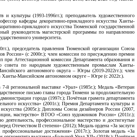
 и культуры (1993-1996гг.); преподаватель художественного
профессор кафедры декоративно-прикладного искусства Ханты-
коративно-прикладного искусства Тюменской государственной
аучный руководитель магистерской программы по направлению
ударственного университета.
гг.), председатель правления Тюменской организации Союза
ов России» (с 2000г.); член комиссии по присуждению премии
пп при Аттестационной комиссии Департамента образования и
ого совета по народным художественным промыслам Ханты-
ансийского автономного округа – Югры (2019-2022гг.); член
в Ханты-Мансийском автономном округе – Югре (с 2022г.).
7-й региональной выставке «Урал» (1985г.); Медаль «Ветеран
агодарственное письмо главы города Тюмени за продолжительную
дминистрации города (1997г.); Почётная грамота департамента
льного искусства» (2001г.); Премия Департамента культуры и
искусства (2005г.); Дипломы Союза дизайнеров России (2007,
диции, мастерство» ВТОО «Союз художников России» (2011г.);
 деятельность, профессиональное мастерство и достигнутые
еред Отечеством II степени» (2012); Медаль ордена «За заслуги
 профессиональные достижения» (2017г.); Золотая медаль «За
 оргкомитета выставки «Большой Урал XII» (2018г.); Почётная