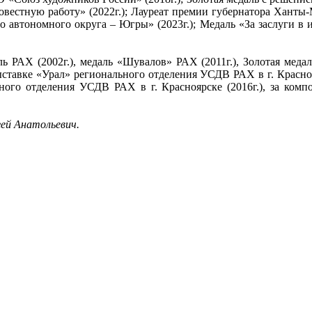
естную работу» (2022г.); Лауреат премии губернатора Ханты-М
о автономного округа – Югры» (2023г.); Медаль «За заслуги в
ь РАХ (2002г.), медаль «Шувалов» РАХ (2011г.), Золотая медал
ыставке «Урал» регионального отделения УСДВ РАХ в г. Красноя
ного отделения УСДВ РАХ в г. Красноярске (2016г.), за ко
гей Анатольевич.