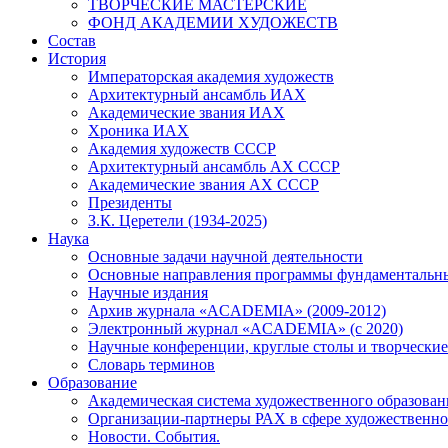
ТВОРЧЕСКИЕ МАСТЕРСКИЕ
ФОНД АКАДЕМИИ ХУДОЖЕСТВ
Состав
История
Императорская академия художеств
Архитектурный ансамбль ИАХ
Академические звания ИАХ
Хроника ИАХ
Академия художеств СССР
Архитектурный ансамбль АХ СССР
Академические звания АХ СССР
Президенты
З.К. Церетели (1934-2025)
Наука
Основные задачи научной деятельности
Основные направления программы фундаментальн
Научные издания
Архив журнала «ACADEMIA» (2009-2012)
Электронный журнал «ACADEMIA» (с 2020)
Научные конференции, круглые столы и творческие
Словарь терминов
Образование
Академическая система художественного образован
Организации-партнеры РАХ в сфере художественно
Новости. События.