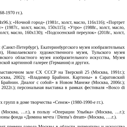
-1970 гг.).
х96.); «Ночной город» (1981г., холст, масло, 116х116); «Портрет
 (1987г., холст, масло, 150х115); «Утро» (1988г., холст, масло,
холст, масло, 160х130); «Подсосенский переулок» (2018г., холст,
я (Санкт-Петербург), Екатеринбургского музея изобразительных
, Николаевского художественного музея, Тульского музея
вского областного музея изобразительного искусства, Музея
ской картинной галерее (Германия) и других.
ыставочном зале СХ СССР на Тверской 25 (Москва, 1991г.);
осква, 2002); «Владимир Брайнин. Картины» в Саратовский
 Брайнин. Диалог с собой» в Новом Манеже (Москва, 2006г.);
022г.); персональная выставка в рамках фестиваля «Bosco di
рупп в доме творчества «Сенеж» (1980-1990-е гг.).
(Москва, …г.), в пользу «Операции Улыбка» (Москва, …г.);
оны фонда «Димина мечта / Diema’s dream» (Москва, ….г.).
реат премии города Москвы в области литературы и искусства