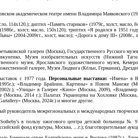
вском академическом театре имени Владимира Маяковского (1968
ло, 114х120.); диптих «Память стариков» (1979г., холст, масло, 84
1986г., холст, масло, 150х120); триптих «Я родился в 1951 году»
ьвы» (2004-2009гг., холст, масло); «Дорога к дому III» (2008г., 
етьяковской галереи (Москва), Государственного Русского музе
вкуненко, Музея изобразительных искусств (Нижний Тагил)
твенного музея, Ярославского художественного музея, Кемеро
ожественной галерее, Музея Людвига (Кёльн, Германия), Дрезден
выставок с 1977 года.
Персональные выставки:
«Имена» в В
1995г.); «Владимир Брайнин. Картины» в Новом Манеже (М
002г.); «Улицы» в Галерее «Кино» (Москва, 2009), «Владимир
Москва, 2014 г.); Палатах Украинцева на Хохловке (Москва, 2
Gartallery» (Москва, 2024г.) и многие другие.
й руководитель межрегиональных и международных творческих г
Sotheby's в пользу ожогового центра детской больницы № 9 
сийский фонд культуры, Москва, …г.); благотворительные аукци
аль Биеннале стран Балтийского моря в Ростоке (1987г.), Лау