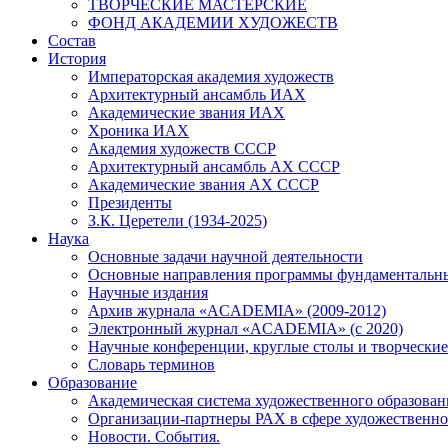
ТВОРЧЕСКИЕ МАСТЕРСКИЕ
ФОНД АКАДЕМИИ ХУДОЖЕСТВ
Состав
История
Императорская академия художеств
Архитектурный ансамбль ИАХ
Академические звания ИАХ
Хроника ИАХ
Академия художеств СССР
Архитектурный ансамбль АХ СССР
Академические звания АХ СССР
Президенты
З.К. Церетели (1934-2025)
Наука
Основные задачи научной деятельности
Основные направления программы фундаментальн
Научные издания
Архив журнала «ACADEMIA» (2009-2012)
Электронный журнал «ACADEMIA» (с 2020)
Научные конференции, круглые столы и творческие
Словарь терминов
Образование
Академическая система художественного образован
Организации-партнеры РАХ в сфере художественно
Новости. События.