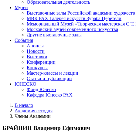
Образовательная деятельность
Музеи
Выставочные залы Российской академии художеств
МВК РАХ Галерея искусств Зураба Церетели
Мемориальный Музей «Творческая мастерская С.Т.
Московский музей современного искусства
Другие выставочные залы
События
Анонсы
Новости
Выставки
Конференции
Конкурсы
Мастер-классы и лекции
Статьи и публикации
ЮНЕСКО
Фонд Юнеско
Кафедра Юнеско РАХ
В начало
Академия сегодня
Члены Академии
БРАЙНИН Владимир Ефимович