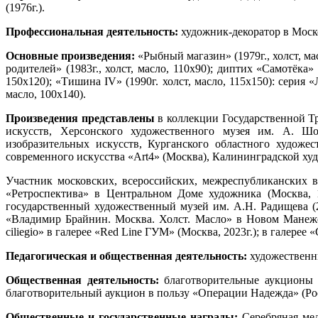
(1976г.).
Профессиональная деятельность:
художник-декоратор в Моско
Основные произведения:
«Рыбный магазин» (1979г., холст, мас
родителей» (1983г., холст, масло, 110х90); диптих «Самотёка» (
150х120); «Тишина IV» (1990г. холст, масло, 115х150): серия «Л
масло, 100х140).
Произведения представлены
в коллекции Государственной Тр
искусств, Херсонского художественного музея им. А. Шо
изобразительных искусств, Курганского областного художес
современного искусства «Art4» (Москва), Калининградской худ
Участник московских, всероссийских, межреспубликанских 
«Ретроспектива» в Центральном Доме художника (Москва, 
государственный художественный музей им. А.Н. Радищева (2
«Владимир Брайнин. Москва. Холст. Масло» в Новом Манеже (
ciliegio» в галерее «Red Line ГУМ» (Москва, 2023г.); в галерее «
Педагогическая и общественная деятельность:
художественны
Общественная деятельность:
благотворительные аукционы 
благотворительный аукцион в пользу «Операции Надежда» (Рос
Общественные и государственные награды:
Серебряная мед