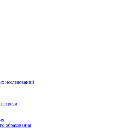
ых исследований
 встречи
ия
го образования