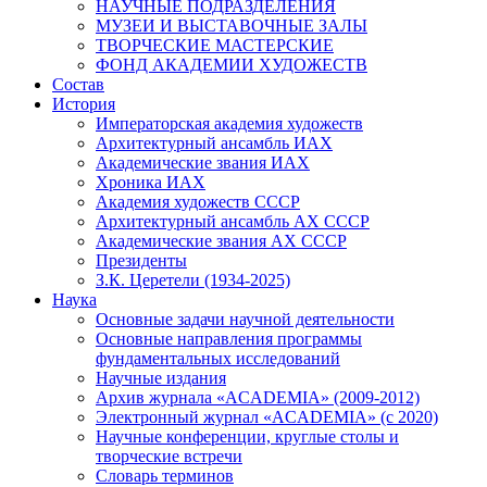
НАУЧНЫЕ ПОДРАЗДЕЛЕНИЯ
МУЗЕИ И ВЫСТАВОЧНЫЕ ЗАЛЫ
ТВОРЧЕСКИЕ МАСТЕРСКИЕ
ФОНД АКАДЕМИИ ХУДОЖЕСТВ
Состав
История
Императорская академия художеств
Архитектурный ансамбль ИАХ
Академические звания ИАХ
Хроника ИАХ
Академия художеств СССР
Архитектурный ансамбль АХ СССР
Академические звания АХ СССР
Президенты
З.К. Церетели (1934-2025)
Наука
Основные задачи научной деятельности
Основные направления программы
фундаментальных исследований
Научные издания
Архив журнала «ACADEMIA» (2009-2012)
Электронный журнал «ACADEMIA» (с 2020)
Научные конференции, круглые столы и
творческие встречи
Словарь терминов