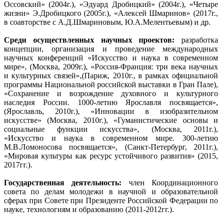
Оссовский» (2004г.), «Эдуард Дробицкий» (2004г.), «Четыре
жизни» Э.Дробицкого (2005г.), «Алексей Шмаринов» (2017г.,
в соавторстве с А.Д.Шмариновым, Ю.А.Мелентьевым) и др.
Среди осуществленных научных проектов:
разработка
концепции, организация и проведение международных
научных конференций «Искусство и наука в современном
мире», (Москва, 2009г.), «Россия-Франция: три века научных
и культурных связей»,(Париж, 2010г., в рамках официальной
программы Национальной российской выставки в Гран Пале),
«Сохранение и возрождение духовного и культурного
наследия России. 1000-летию Ярославля посвящается»,
(Ярославль, 2010г.), «Инновации в изобразительном
искусстве» (Москва, 2010г.), «Гуманистические основы и
социальные функции искусства», (Москва, 2011г.),
«Искусство и наука в современном мире. 300-летию
М.В.Ломоносова посвящается», (Санкт-Петербург, 2011г.),
«Мировая культуры как ресурс устойчивого развития» (2015,
2017гг.).
Государственная деятельность:
член Координационного
совета по делам молодежи в научной и образовательной
сферах при Совете при Президенте Российской Федерации по
науке, технологиям и образованию (2011-2012гг.).