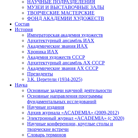
НАУЧНЫЕ ПОДРАЗДЕЛЕНИЯ
МУЗЕИ И ВЫСТАВОЧНЫЕ ЗАЛЫ
ТВОРЧЕСКИЕ МАСТЕРСКИЕ
ФОНД АКАДЕМИИ ХУДОЖЕСТВ
Состав
История
Императорская академия художеств
Архитектурный ансамбль ИАХ
Академические звания ИАХ
Хроника ИАХ
Академия художеств СССР
Архитектурный ансамбль АХ СССР
Академические звания АХ СССР
Президенты
З.К. Церетели (1934-2025)
Наука
Основные задачи научной деятельности
Основные направления программы
фундаментальных исследований
Научные издания
Архив журнала «ACADEMIA» (2009-2012)
Электронный журнал «ACADEMIA» (с 2020)
Научные конференции, круглые столы и
творческие встречи
Словарь терминов