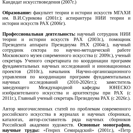
Кандидат искусствоведения (2007г.)
Образование:
факультет теории и истории искусств МГАХИ
им. В.И.Сурикова (2001г.); аспирантура НИИ теории и
истории искусств РАХ (2006г).
Профессиональная деятельность:
научный сотрудник НИИ
теории и истории искусств РАХ (2003г.), помощник
Президента аппарата Президиума РАХ (2004г.), научный
сотрудник сектора по научно-методической работе
Московского музея современного искусства (с 2009г.), ученый
секретарь Ученого секретариата по координации программ
фундаментальных научных исследований и инновационных
проектов (2010г.), начальник Научно-организационного
управления по координации программ фундаментальных
научных исследований (2010-2026гг.); заместитель
заведующего Международной кафедры ЮНЕСКО
изобразительного искусства и архитектуры при РАХ (с
2011г.), Главный ученый секретарь Президиума РАХ (с 2026г.).
Автор многочисленных статей по проблемам современного
российского искусства в журналах и научных сборниках,
каталогах, автор-составитель ряда научных сборников
Российской академии художеств.
Основные монографии,
научные труды:
«Генрих Семирадский» (2001г.), «Петр