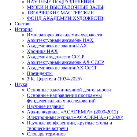
НАУЧНЫЕ ПОДРАЗДЕЛЕНИЯ
МУЗЕИ И ВЫСТАВОЧНЫЕ ЗАЛЫ
ТВОРЧЕСКИЕ МАСТЕРСКИЕ
ФОНД АКАДЕМИИ ХУДОЖЕСТВ
Состав
История
Императорская академия художеств
Архитектурный ансамбль ИАХ
Академические звания ИАХ
Хроника ИАХ
Академия художеств СССР
Архитектурный ансамбль АХ СССР
Академические звания АХ СССР
Президенты
З.К. Церетели (1934-2025)
Наука
Основные задачи научной деятельности
Основные направления программы
фундаментальных исследований
Научные издания
Архив журнала «ACADEMIA» (2009-2012)
Электронный журнал «ACADEMIA» (с 2020)
Научные конференции, круглые столы и
творческие встречи
Словарь терминов