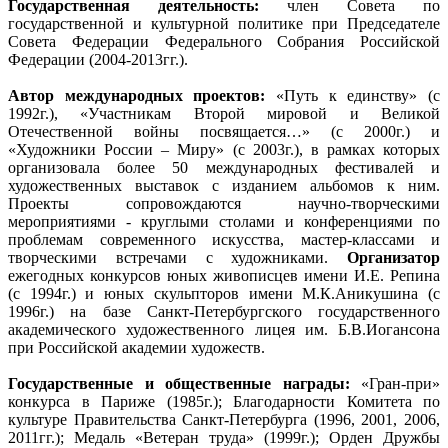
Государственная деятельность:
член Совета по
государственной и культурной политике при Председателе
Совета Федерации Федерального Собрания Российской
Федерации (2004-2013гг.).
Автор международных проектов:
«Путь к единству» (с
1992г.), «Участникам Второй мировой и Великой
Отечественной войны посвящается…» (с 2000г.) и
«Художники России – Миру» (с 2003г.), в рамках которых
организовала более 50 международных фестивалей и
художественных выставок с изданием альбомов к ним.
Проекты сопровождаются научно-творческими
мероприятиями - круглыми столами и конференциями по
проблемам современного искусства, мастер-классами и
творческими встречами с художниками.
Организатор
ежегодных конкурсов юных живописцев имени И.Е. Репина
(с 1994г.) и юных скульпторов имени М.К.Аникушина (с
1996г.) на базе Санкт-Петербургского государственного
академического художественного лицея им. Б.В.Иогансона
при Российской академии художеств.
Государственные и общественные награды:
«Гран-при»
конкурса в Париже (1985г.); Благодарности Комитета по
культуре Правительства Санкт-Петербурга (1996, 2001, 2006,
2011гг.); Медаль «Ветеран труда» (1999г.); Орден Дружбы