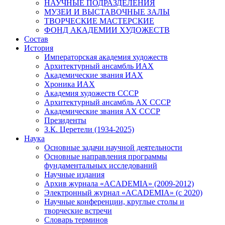
НАУЧНЫЕ ПОДРАЗДЕЛЕНИЯ
МУЗЕИ И ВЫСТАВОЧНЫЕ ЗАЛЫ
ТВОРЧЕСКИЕ МАСТЕРСКИЕ
ФОНД АКАДЕМИИ ХУДОЖЕСТВ
Состав
История
Императорская академия художеств
Архитектурный ансамбль ИАХ
Академические звания ИАХ
Хроника ИАХ
Академия художеств СССР
Архитектурный ансамбль АХ СССР
Академические звания АХ СССР
Президенты
З.К. Церетели (1934-2025)
Наука
Основные задачи научной деятельности
Основные направления программы
фундаментальных исследований
Научные издания
Архив журнала «ACADEMIA» (2009-2012)
Электронный журнал «ACADEMIA» (с 2020)
Научные конференции, круглые столы и
творческие встречи
Словарь терминов