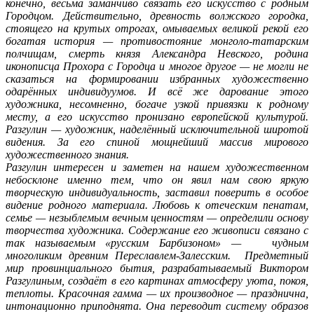
конечно, весьма заманчиво связать его искусство с родным
Городцом. Действительно, древность волжского городка,
стоящего на крутых отрогах, омываемых великой рекой его
богатая история — противостояние монголо-татарским
полчищам, смерть князя Александра Невского, родина
иконописца Прохора с Городца и многое другое — не могли не
сказаться на формировании избранных художественно
одарённых индивидуумов. И всё же дарование этого
художника, несомненно, богаче узкой привязки к родному
месту, а его искусство пронизано европейской культурой.
Разгулин — художник, наделённый исключительной широтой
видения. За его спиной мощнейший массив мирового
художественного знания.
Разгулин интересен и заметен на нашем художественном
небосклоне именно тем, что он явил нам свою яркую
творческую индивидуальность, заставил поверить в особое
видение родного материала. Любовь к отеческим пенатам,
семье — незыблемым вечным ценностям — определили основу
творчества художника. Содержание его живописи связано с
так называемым «русским Барбизоном» — чудным
многоликим древним Переславлем-Залесским. Предметный
мир провинциального бытия, разрабатываемый Виктором
Разгулиным, создаёт в его картинах атмосферу уюта, покоя,
теплоты. Красочная гамма — их производное — празднична,
интонационно приподнята. Она переводит систему образов