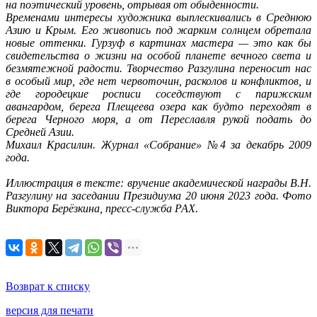
на поэтический уровень, отрывая от обыденности.
Временами интересы художника выплескивались в Среднюю
Азию и Крым. Его живопись под жарким солнцем обретала
новые оттенки. Гурзуф в картинах мастера — это как бы
свидетельства о жизни на особой планете вечного света и
безмятежной радости. Творчество Разгулина переносит нас
в особый мир, где нет червоточин, расколов и конфликтов, и
где городецкие росписи соседствуют с парижским
авангардом, берега Плещеева озера как будто переходят в
берега Черного моря, а от Переславля рукой подать до
Средней Азии.
Михаил Красилин. Журнал «Собрание» №4 за декабрь 2009
года.
Иллюстрация в тексте: вручение академической награды В.Н.
Разгулину на заседании Президиума 20 июня 2023 года. Фото
Виктора Берёзкина, пресс-служба РАХ.
Возврат к списку
версия для печати