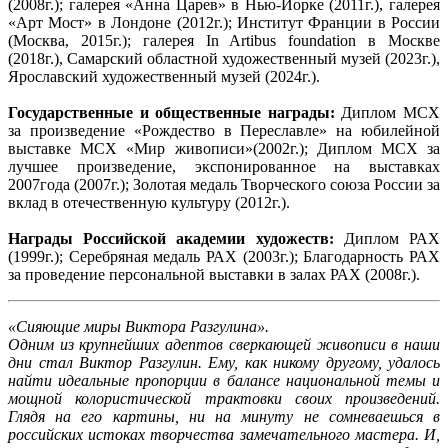
(2008г.); галерея «Анна Царев» в Нью-Йорке (2011г.), галерея
«Арт Мост» в Лондоне (2012г.); Институт Франции в России
(Москва, 2015г.); галерея In Artibus foundation в Москве
(2018г.), Самарский областной художественный музей (2023г.),
Ярославский художественный музей (2024г.).
Государственные и общественные награды:
Диплом МСХ
за произведение «Рождество в Переславле» на юбилейной
выставке МСХ «Мир живописи»(2002г.); Диплом МСХ за
лучшее произведение, экспонированное на выставках
2007года (2007г.); Золотая медаль Творческого союза России за
вклад в отечественную культуру (2012г.).
Награды Российской академии художеств:
Диплом РАХ
(1999г.); Серебряная медаль РАХ (2003г.); Благодарность РАХ
за проведение персональной выставки в залах РАХ (2008г.).
«Сияющие миры Виктора Разгулина».
Одним из крупнейших адептов сверкающей живописи в наши
дни стал Виктор Разгулин. Ему, как никому другому, удалось
найти идеальные пропорции в балансе национальной темы и
мощной колористической трактовки своих произведений.
Глядя на его картины, ни на минуту не сомневаешься в
российских истоках творчества замечательного мастера. И,