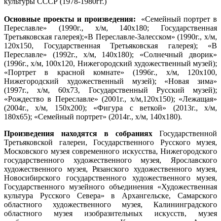
культуры СССР (1978-1980гг.)
Основные проекты и произведения:
«Семейный портрет в
Переславле» (1990г., х/м, 140х180; Государственная
Третьяковская галерея);«В Переславле-Залесском» (1990г., х/м,
120х150, Государственная Третьяковская галерея); «В
Переславле» (1992г., х/м, 140х180); «Солнечный дворик»
(1996г., х/м, 100x120, Нижегородский художественный музей);
«Портрет в красной комнате» (1996г., х/м, 120х100,
Нижегородский художественный музей); «Новая зима»
(1997г., х/м, 60х73, Государственный Русский музей);
«Рождество в Переславле» (2001г., х/м,120х150); «Лежащая»
(2004г., х/м, 150х200); «Фигура с веткой» (2013г., х/м,
180х65); «Семейный портрет» (2014г., х/м, 140х180).
Произведения находятся в собраниях
Государственной
Третьяковской галереи, Государственного Русского музея,
Московского музея современного искусства, Нижегородского
государственного художественного музея, Ярославского
художественного музея, Рязанского художественного музея,
Новосибирского государственного художественного музея,
Государственного музейного объединения «Художественная
культура Русского Севера» в Архангельске, Самарского
областного художественного музея, Калининградского
областного музея изобразительных искусств, музея