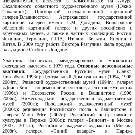
изобразительных искусств в Комсомольске на Амуре,
Сахалинского областного художественного музея (Южно-
Сахалинск), Приморской государственной картинной
галереи(Владивосток), Астраханской государственной
картинной галереи имени П.М. Догадина, Вологодской
областной картинной галерее и других российских и
зарубежных музеев, а также в частных коллекциях России,
Франции, Германии, США, Италии, Бельгии, Японии и
Китая. В 2009 году работа Виктора Разгулина была продана
на аукционе Сотбис в Лондоне.
Участник российских, международных и московских
ежегодных выставок с 1979 года.
Основные персональные
выставки:
Государственный Русский музей (Санкт-
Петербург, 1993г.); Центральный Дом художника (1994, 1998,
2004гг.); Рязанский художественный музей (1994г.); галерея
«Диана Бил — современное искусство», агентство «Новости»
(1996г.) и Посольство России в Вашингтоне (1996,
2006г.); Нижегородский государственный художественный
музей (2000г.); Ярославский художественный музей
(2000г.); резиденция Российского посла в Вашингтоне и
галерея Marin Price (2002г.); Российский центр науки и
культуры в Париже (2006г.); галерея «Винсент» в Москве
(2007, 2012г.); Российская академия художеств (Москва,
2008г), галерея «Синий квадрат» в Париже