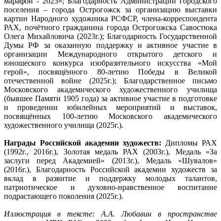
марафон - 2023»; Благодарность Администрации городского
поселения – города Острогожск за организацию выставки
картин Народного художника РСФСР, члена-корреспондента
РАХ, почётного гражданина города Острогожска Савостюка
Олега Михайловича (2023г.); Благодарность Государственной
Думы РФ за оказанную поддержку и активное участие в
организации Международного открытого детского и
юношеского конкурса изобразительного искусства «Мой
герой», посвящённого 80-летию Победы в Великой
отечественной войне (2025г.); Благодарственное письмо
Московского академического художественного училища
(бывшее Памяти 1905 года) за активное участие в подготовке
и проведении юбилейных мероприятий и выставок,
посвящённых 100-летию Московского академического
художественного училища (2025г.).
Награды Российской академии художеств:
Дипломы РАХ
(1992г., 2016г.), Золотая медаль РАХ (2003г.), Медаль «За
заслуги перед Академией» (2013г.), Медаль «Шувалов»
(2016г.), Благодарность Российской академии художеств за
вклад в развитие и поддержку молодых талантов,
патриотическое и духовно-нравственное воспитание
подрастающего поколения (2025г.).
Иллюстрация в тексте: А.А. Любавин в пространстве