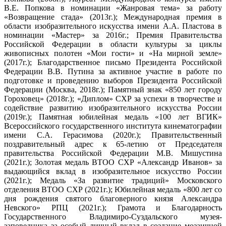
В.Е. Попкова в номинации «Жанровая тема» за работу
«Возвращение стада» (2013г.); Международная премия в
области изобразительного искусства имени А.А. Пластова в
номинации «Мастер» за 2016г.; Премия Правительства
Российской Федерации в области культуры за циклы
живописных полотен «Мои гости» и «На мирной земле»
(2017г.); Благодарственное письмо Президента Российской
Федерации В.В. Путина за активное участие в работе по
подготовке и проведению выборов Президента Российской
Федерации (Москва, 2018г.); Памятный знак «850 лет городу
Гороховец» (2018г.); «Диплом» СХР за успехи в творчестве и
содействие развитию изобразительного искусства России
(2019г.); Памятная юбилейная медаль «100 лет ВГИК»
Всероссийского государственного института кинематографии
имени С.А. Герасимова (2020г.); Правительственный
поздравительный адрес к 65-летию от Председателя
правительства Российской Федерации М.В. Мишустина
(2021г.); Золотая медаль ВТОО СХР «Александр Иванов» за
выдающийся вклад в изобразительное искусство России
(2021г.); Медаль «За развитие традиций» Московского
отделения ВТОО СХР (2021г.); Юбилейная медаль «800 лет со
дня рождения святого благоверного князя Александра
Невского» РПЦ (2021г.); Грамота и Благодарность
Государственного Владимиро-Суздальского музея-
заповедника за особый личный вклад в создание мозаичной