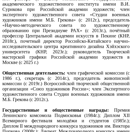
академического художественного института имени В.И.
Сурикова при Российской академии художеств; член
экспертного художественного совета «Студии военных
художников имени М.Б. Грекова» (с 2012г.), председатель
«Научно-методического совета по художественному
образованию при Президиуме РАХ» (с 2013г.), почётный
профессор Центральной академии искусств в Пекине (КНР,
2018г.), почетный директор Российско-Китайского научно-
исследовательского центра креативного дизайна Хэйхэского
университета (КНР, 2023г.); руководитель Творческой
мастерской графики Российской академии художеств в
Москве (с 2025 г.)
Общественная деятельность:
член графической комиссии (с
1986 г.), секретарь (с 2014г.), председатель живописной
комиссии (с 2019г.) Всероссийской творческой общественной
организации «Союз художников России»; член Экспертного
художественного совета Студии военных художников имени
М.Б. Грекова (с 2012г.).
Государственные и общественные награды:
Премия
Ленинского комсомола Подмосковья (1984г.); Диплом XII
Всемирного фестиваля молодёжи и студентов (1985г.);
Диплом II международного конкурса художников им. Виктора
Попкова (2008г.); Лауреат Международного конкурса имени