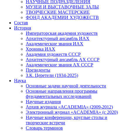
НАУЧНЫЕ ПОДРАЗДЕЛЕНИЯ
МУЗЕИ И ВЫСТАВОЧНЫЕ ЗАЛЫ
ТВОРЧЕСКИЕ МАСТЕРСКИЕ
ФОНД АКАДЕМИИ ХУДОЖЕСТВ
Состав
История
Императорская академия художеств
Архитектурный ансамбль ИАХ
Академические звания ИАХ
Хроника ИАХ
Академия художеств СССР
Архитектурный ансамбль АХ СССР
Академические звания АХ СССР
Президенты
З.К. Церетели (1934-2025)
Наука
Основные задачи научной деятельности
Основные направления программы
фундаментальных исследований
Научные издания
Архив журнала «ACADEMIA» (2009-2012)
Электронный журнал «ACADEMIA» (с 2020)
Научные конференции, круглые столы и
творческие встречи
Словарь терминов