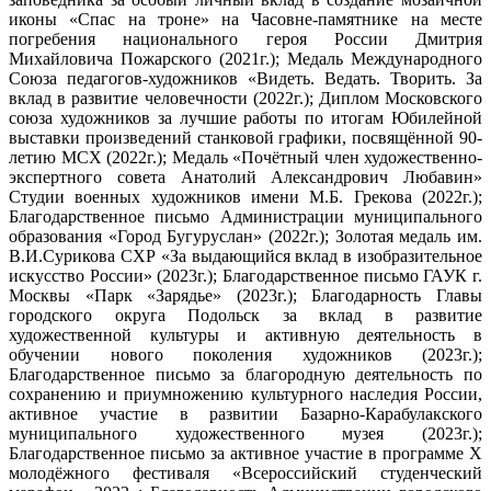
иконы «Спас на троне» на Часовне-памятнике на месте
погребения национального героя России Дмитрия
Михайловича Пожарского (2021г.); Медаль Международного
Союза педагогов-художников «Видеть. Ведать. Творить. За
вклад в развитие человечности (2022г.); Диплом Московского
союза художников за лучшие работы по итогам Юбилейной
выставки произведений станковой графики, посвящённой 90-
летию МСХ (2022г.); Медаль «Почётный член художественно-
экспертного совета Анатолий Александрович Любавин»
Студии военных художников имени М.Б. Грекова (2022г.);
Благодарственное письмо Администрации муниципального
образования «Город Бугуруслан» (2022г.); Золотая медаль им.
В.И.Сурикова СХР «За выдающийся вклад в изобразительное
искусство России» (2023г.); Благодарственное письмо ГАУК г.
Москвы «Парк «Зарядье» (2023г.); Благодарность Главы
городского округа Подольск за вклад в развитие
художественной культуры и активную деятельность в
обучении нового поколения художников (2023г.);
Благодарственное письмо за благородную деятельность по
сохранению и приумножению культурного наследия России,
активное участие в развитии Базарно-Карабулакского
муниципального художественного музея (2023г.);
Благодарственное письмо за активное участие в программе Х
молодёжного фестиваля «Всероссийский студенческий