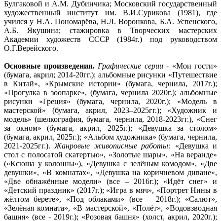
Булгаковой и А.М. Дубинчика; Московский государственный
художественный институт им. В.И.Сурикова (1981), где
учился у Н.А. Пономарёва, Н.Л. Воронкова, Б.А. Успенского,
А.Б. Якушина; стажировка в Творческих мастерских
Академии художеств СССР (1984г.) под руководством
О.Г.Верейского.
Основные произведения.
Графические серии
- «Мои гости»
(бумага, акрил; 2014-20гг.); альбомные рисунки «Путешествие
в Китай», «Крымские истории» (бумага, чернила, 2017г.);
«Прогулка в зоопарке», (бумага, чернила 2020г.); альбомные
рисунки «Греция» (бумага, чернила, 2020г.); «Модель в
мастерской» (бумага, акрил, 2023–2025гг.); «Художник и
модель» (шелкография, бумага, чернила, 2018-2023гг.), «Снег
за окном» (бумага, акрил, 2025г.); «Девушка за столом»
(бумага, акрил, 2025г.); «Альбом художника» (бумага, чернила,
2021-2025гг.).
Жанровые живописные работы:
«Девушка и
стол с полосатой скатертью», «Золотые шары», «На веранде»
(«Ксюша у колонны»), «Девушка с зелёным комодом», «Две
девушки», «В комнатах», «Девушка на коричневом диване»,
«Две обнажённые модели» (все – 2016г.); «Идёт снег» и
«Детский праздник» (2017г.); «Игра в мяч», «Портрет Нины в
жёлтом берете», «Под облаками» (все – 2018г.); «Салют»,
«Зелёная комната», «В мастерской», «Полёт», «Водовзводная
башня» (все - 2019г.); «Розовая башня» (холст, акрил, 2020г.);