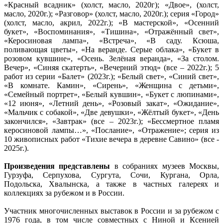
«Красный всадник» (холст, масло, 2020г); «Двое», (холст,
масло, 2020г.); «Разговор» (холст, масло, 2020г.); серия «Город»
(холст, масло, акрил, 2022г.); «В мастерской», «Осенний
букет», «Воспоминания», «Тишина», «Отражённый свет»,
«Керосиновая лампа», «Встреча», «В саду. Ксюша,
поливающая цветы», «На веранде. Серые облака», «Букет в
розовом кувшине», «Осень. Зелёная веранда», «За столом.
Вечер», «Синяя скатерть», «Вечерний этюд» (все – 2022г.); 5
работ из серии «Балет» (2023г.); «Белый свет», «Синий свет»,
«В комнате. Камин», «Сирень», «Женщина с детьми»,
«Семейный портрет», «Белый кувшин», «Букет с люпинами»,
«12 июня», «Летний день», «Розовый закат», «Ожидание»,
«Мальчик с собакой», «Две девушки», «Жёлтый букет», «День
закончился», «Завтрак» (все – 2023г.); «Бессмертное пламя
керосиновой лампы…», «Послание», «Отражение»; серия из
10 живописных работ «Тихие вечера в деревне Савино» (все -
2025г.).
Произведения представлены
в собраниях музеев Москвы,
Гурзуфа, Серпухова, Сургута, Сочи, Кургана, Орла,
Подольска, Хвалынска, а также в частных галереях и
коллекциях за рубежом и в России.
Участник многочисленных выставок в России и за рубежом с
1976 года, в том числе совместных с Ниной и Ксенией