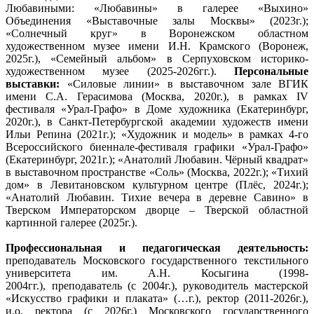
Любавиными: «Любавины» в галерее «Выхино»
Объединения «Выставочные залы Москвы» (2023г.);
«Солнечный круг» в Воронежском областном
художественном музее имени И.Н. Крамского (Воронеж,
2025г.), «Семейный альбом» в Серпуховском историко-
художественном музее (2025-2026гг.).
Персональные
выставки:
«Силовые линии» в выставочном зале ВГИК
имени С.А. Герасимова (Москва, 2020г.), в рамках IV
фестиваля «Урал-Графо» в Доме художника (Екатеринбург,
2020г.), в Санкт-Петербургской академии художеств имени
Ильи Репина (2021г.); «Художник и модель» в рамках 4-го
Всероссийского биеннале-фестиваля графики «Урал-Графо»
(Екатеринбург, 2021г.); «Анатолий Любавин. Чёрный квадрат»
в выставочном пространстве «Соль» (Москва, 2022г.); «Тихий
дом» в Левитановском культурном центре (Плёс, 2024г.);
«Анатолий Любавин. Тихие вечера в деревне Савино» в
Тверском Императорском дворце – Тверской областной
картинной галерее (2025г.).
Профессиональная и педагогическая деятельность:
преподаватель Московского государственного текстильного
университета им. А.Н. Косыгина (1998-
2004гг.), преподаватель (с 2004г.),
руководитель мастерской
«Искусство графики и плаката» (…г.), ректор (2011-2026г.),
и.о. ректора (с 2026г.) Московского государственного