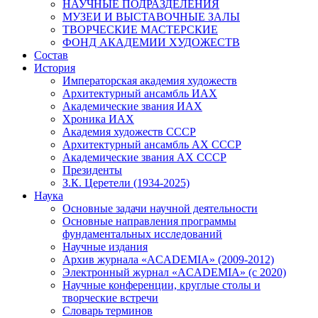
НАУЧНЫЕ ПОДРАЗДЕЛЕНИЯ
МУЗЕИ И ВЫСТАВОЧНЫЕ ЗАЛЫ
ТВОРЧЕСКИЕ МАСТЕРСКИЕ
ФОНД АКАДЕМИИ ХУДОЖЕСТВ
Состав
История
Императорская академия художеств
Архитектурный ансамбль ИАХ
Академические звания ИАХ
Хроника ИАХ
Академия художеств СССР
Архитектурный ансамбль АХ СССР
Академические звания АХ СССР
Президенты
З.К. Церетели (1934-2025)
Наука
Основные задачи научной деятельности
Основные направления программы
фундаментальных исследований
Научные издания
Архив журнала «ACADEMIA» (2009-2012)
Электронный журнал «ACADEMIA» (с 2020)
Научные конференции, круглые столы и
творческие встречи
Словарь терминов