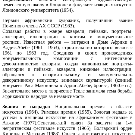
ремесленную школу в Лондоне и факультет изящных искусств
Лондонского университета (1954).
Первый африканский художник, получивший звание
Почетного члена АХ СССР (1983).
Создавал работы в жанре акварели, пейзажи, портреты-
аллегории, иллюстрации к книгам и монументальные
росписи. Известная работа — витражи в Доме Африки в
Аддис-Абебе (1961—1963), строительство которого велось с
1961 по 1963 год. Соединяя в своих произведениях
монументальность композиции с интенсивной
декоративностью колорита, создал живописные портреты-
аллегории и пейзажи, акварели, книжные иллюстрации,
обращался к оформительскому и монументально-
декоративному искусству, занимался скульптурой (конный
монумент Раса Маконнена в Аддис-Абебе, бронза, 1960-е гг.).
Значительное место в творчестве Текле занимала тема борьбы
африканских народов за независимость.
Звания и награды:
Национальная премия в области
искусства (1964), Римская премия (1955), Золотая медаль за
успехи в изящном искусстве на африканском фестивале в
Алжире (1977),Сенегальский орден За заслуги на 1-м
негритянском фестивале искусств (1965), Болгарский орден
Кирилла и Мефодия (1988), Орден за достижения в искусстве