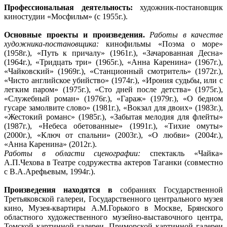
Профессиональная деятельность:
художник-постановщик
киностудии «Мосфильм» (с 1955г.).
Основные проекты и произведения.
Работы в качестве
художника-постановщика:
кинофильмы «Поэма о море»
(1958г.), «Путь к причалу» (1961г.), «Зачарованная Десна»
(1964г.), «Тридцать три» (1965г.), «Анна Каренина» (1967г.),
«Чайковский» (1969г.), «Станционный смотритель» (1972г.),
«Чисто английское убийство» (1974г.), «Ирония судьбы, или с
легким паром» (1975г.), «Сто дней после детства» (1975г.),
«Служебный роман» (1976г.), «Гараж» (1979г.), «О бедном
гусаре замолвите слово» (1981г.), «Вокзал для двоих» (1983г.),
«Жестокий романс» (1985г.), «Забытая мелодия для флейты»
(1987г.), «Небеса обетованные» (1991г.), «Тихие омуты»
(2000г.), «Ключ от спальни» (2003г.), «О любви» (2004г.),
«Анна Каренина» (2012г.).
Работы в области сценографии:
спектакль «Чайка»
А.П.Чехова в Театре содружества актеров Таганки (совместно
с В.А.Арефьевым, 1994г.).
Произведения находятся в
собраниях Государственной
Третьяковской галереи, Государственного центрального музея
кино, Музея-квартиры А.М.Горького в Москве, Брянского
областного художественного музейно-выставочного центра,
Томской картинной галереи, Приморской картинной галереи