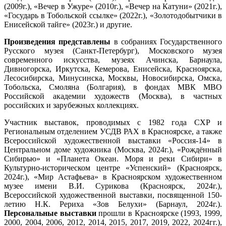
(2009г.), «Вечер в Ужуре» (2010г.), «Вечер на Катуни» (2021г.),
«Государь в Тобольской ссылке» (2022г.), «Золотодобытчики в
Енисейской тайге» (2023г.) и другие.
Произведения представлены
в собраниях Государственного
Русского музея (Санкт-Петербург), Московского музея
современного искусства, музеях Ачинска, Барнаула,
Дивногорска, Иркутска, Кемерова, Енисейска, Красноярска,
Лесосибирска, Минусинска, Москвы, Новосибирска, Омска,
Тобольска, Смоляна (Болгария), в фондах МВК МВО
Российской академии художеств (Москва), в частных
российских и зарубежных коллекциях.
Участник выставок, проводимых с 1982 года СХР и
Региональным отделением УСДВ РАХ в Красноярске, а также
Всероссийской художественной выставки «Россия-14» в
Центральном доме художника (Москва, 2024г.), «Рождённый
Сибирью» и «Планета Океан. Моря и реки Сибири» в
Культурно-историческом центре «Успенский» (Красноярск,
2024г.), «Мир Астафьева» в Красноярском художественном
музее имени В.И. Сурикова (Красноярск, 2024г.),
Всероссийской художественной выставки, посвященной 150-
летию Н.К. Рериха «Зов Белухи» (Барнаул, 2024г.).
Персональные выставки
прошли в Красноярске (1993, 1999,
2000, 2004, 2006, 2012, 2014, 2015, 2017, 2019, 2022, 2024гг.),