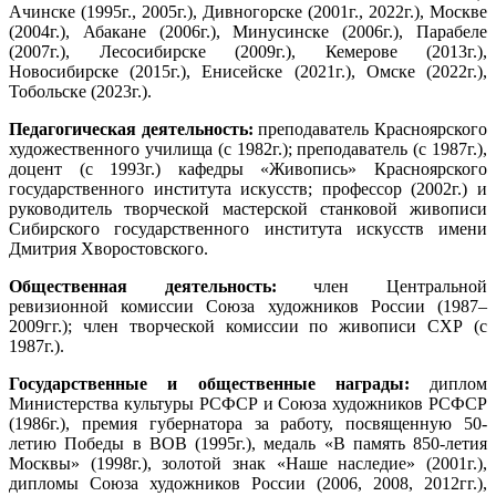
Ачинске (1995г., 2005г.), Дивногорске (2001г., 2022г.), Москве
(2004г.), Абакане (2006г.), Минусинске (2006г.), Парабеле
(2007г.), Лесосибирске (2009г.), Кемерове (2013г.),
Новосибирске (2015г.), Енисейске (2021г.), Омске (2022г.),
Тобольске (2023г.).
Педагогическая деятельность:
преподаватель Красноярского
художественного училища (с 1982г.); преподаватель (с 1987г.),
доцент (с 1993г.) кафедры «Живопись» Красноярского
государственного института искусств; профессор (2002г.) и
руководитель творческой мастерской станковой живописи
Сибирского государственного института искусств имени
Дмитрия Хворостовского.
Общественная деятельность:
член Центральной
ревизионной комиссии Союза художников России (1987–
2009гг.); член творческой комиссии по живописи СХР (с
1987г.).
Государственные и общественные награды:
диплом
Министерства культуры РСФСР и Союза художников РСФСР
(1986г.), премия губернатора за работу, посвященную 50-
летию Победы в ВОВ (1995г.), медаль «В память 850-летия
Москвы» (1998г.), золотой знак «Наше наследие» (2001г.),
дипломы Союза художников России (2006, 2008, 2012гг.),