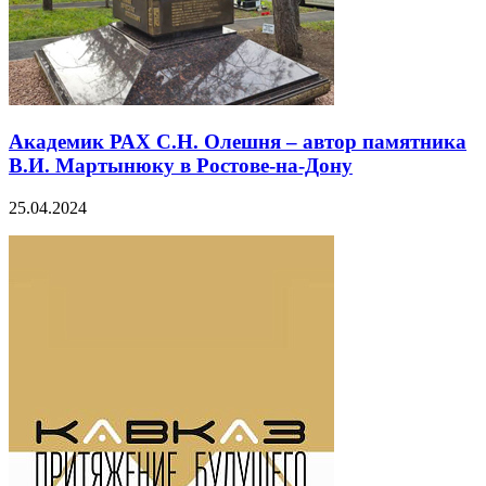
Академик РАХ С.Н. Олешня – автор памятника
В.И. Мартынюку в Ростове-на-Дону
25.04.2024