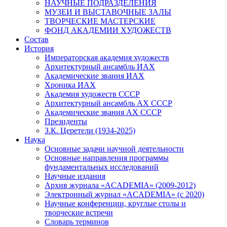
НАУЧНЫЕ ПОДРАЗДЕЛЕНИЯ
МУЗЕИ И ВЫСТАВОЧНЫЕ ЗАЛЫ
ТВОРЧЕСКИЕ МАСТЕРСКИЕ
ФОНД АКАДЕМИИ ХУДОЖЕСТВ
Состав
История
Императорская академия художеств
Архитектурный ансамбль ИАХ
Академические звания ИАХ
Хроника ИАХ
Академия художеств СССР
Архитектурный ансамбль АХ СССР
Академические звания АХ СССР
Президенты
З.К. Церетели (1934-2025)
Наука
Основные задачи научной деятельности
Основные направления программы
фундаментальных исследований
Научные издания
Архив журнала «ACADEMIA» (2009-2012)
Электронный журнал «ACADEMIA» (с 2020)
Научные конференции, круглые столы и
творческие встречи
Словарь терминов