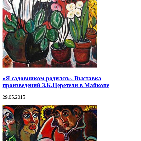
«Я садовником родился». Выставка
произведений З.К.Церетели в Майкопе
29.05.2015