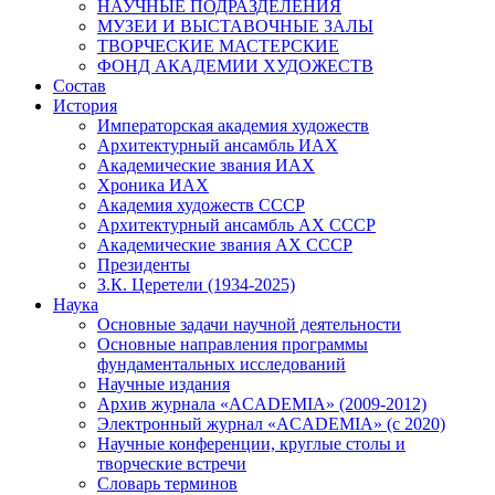
НАУЧНЫЕ ПОДРАЗДЕЛЕНИЯ
МУЗЕИ И ВЫСТАВОЧНЫЕ ЗАЛЫ
ТВОРЧЕСКИЕ МАСТЕРСКИЕ
ФОНД АКАДЕМИИ ХУДОЖЕСТВ
Состав
История
Императорская академия художеств
Архитектурный ансамбль ИАХ
Академические звания ИАХ
Хроника ИАХ
Академия художеств СССР
Архитектурный ансамбль АХ СССР
Академические звания АХ СССР
Президенты
З.К. Церетели (1934-2025)
Наука
Основные задачи научной деятельности
Основные направления программы
фундаментальных исследований
Научные издания
Архив журнала «ACADEMIA» (2009-2012)
Электронный журнал «ACADEMIA» (с 2020)
Научные конференции, круглые столы и
творческие встречи
Словарь терминов