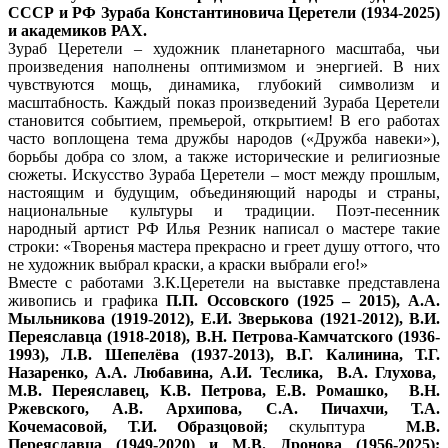
СССР и РФ Зураба Константиновича Церетели (1934-2025)
и академиков РАХ.
Зураб Церетели – художник планетарного масштаба, чьи
произведения наполнены оптимизмом и энергией. В них
чувствуются мощь, динамика, глубокий символизм и
масштабность. Каждый показ произведений Зураба Церетели
становится событием, премьерой, открытием! В его работах
часто воплощена тема дружбы народов («Дружба навеки»),
борьбы добра со злом, а также исторические и религиозные
сюжеты. Искусство Зураба Церетели – мост между прошлым,
настоящим и будущим, объединяющий народы и страны,
национальные культуры и традиции. Поэт-песенник
народный артист РФ Илья Резник написал о мастере такие
строки: «Творенья мастера прекрасно и греет душу оттого, что
не художник выбрал краски, а краски выбрали его!»
Вместе с работами З.К.Церетели на выставке представлена
живопись и графика
П.П. Оссовского (1925 – 2015), А.А.
Мыльникова (1919-2012), Е.И. Зверькова (1921-2012), В.И.
Переяславца (1918-2018), В.Н. Петрова-Камчатского (1936-
1993), Л.В. Шепелёва (1937-2013), В.Г. Калинина, Т.Г.
Назаренко, А.А. Любавина, А.И. Теслика, В.А. Глухова,
М.В. Переяславец, К.В. Петрова, Е.В. Ромашко, В.Н.
Ржевского, А.В. Архипова, С.А. Пичахчи, Т.А.
Кочемасовой, Т.И. Образцовой;
скульптура
М.В.
Переяславца (1949-2020) и М.В. Дронова (1956-2025);