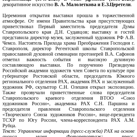
декоративное искусство
В. А. Малолеткова и Е.З.Церетели
.
Церемония открытия выставки прошла в торжественной
атмосфере. От имени Правительства края присутствующих
приветствовал Первый заместитель председателя Думы
Ставропольского края Д.Н. Судавцов; выставку и гостей
представила директор музея, заслуженный художник РФ А.В.
Чемсо. Настоятель Прихода храма Преображения Господня г.
Ставрополя, директор Регентской школы Ставропольской
православной духовной семинарии протоиерей В.А. Сафонов
отметил важность события и высокую духовную
составляющую выставки. По поручению Президиума
Российской академии художеств член Совета по культуре при
губернаторе Ростовской области, председатель Южного
регионального отделения РАХ, академик РАХ и заслуженный
художник РФ, скульптор С.Н. Олешня открыл экспозицию.
Также прозвучали приветственные слова председателя
Ставропольского краевого отделения ВТОО «Союз
художников России», академика РАХ С.Н. Паршина и
председателя правления Ставропольского отделения
«Творческого Союза художников России», вице-президента
ТСХР по Югу России, члена-корреспондента РАХ А.М.
Рубца.
Текст: Управление информации (пресс-служба) РАХ на основе
анонса музея. Фоторепортаж: пресс-