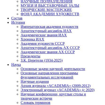
НАУЧНЫЕ ПОДРАЗДЕЛЕНИЯ
МУЗЕИ И ВЫСТАВОЧНЫЕ ЗАЛЫ
ТВОРЧЕСКИЕ МАСТЕРСКИЕ
ФОНД АКАДЕМИИ ХУДОЖЕСТВ
Состав
История
Императорская академия художеств
Архитектурный ансамбль ИАХ
Академические звания ИАХ
Хроника ИАХ
Академия художеств СССР
Архитектурный ансамбль АХ СССР
Академические звания АХ СССР
Президенты
З.К. Церетели (1934-2025)
Наука
Основные задачи научной деятельности
Основные направления программы
фундаментальных исследований
Научные издания
Архив журнала «ACADEMIA» (2009-2012)
Электронный журнал «ACADEMIA» (с 2020)
Научные конференции, круглые столы и
творческие встречи
Словарь терминов