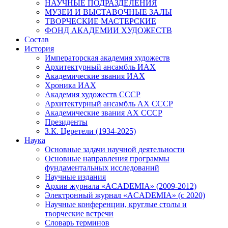
НАУЧНЫЕ ПОДРАЗДЕЛЕНИЯ
МУЗЕИ И ВЫСТАВОЧНЫЕ ЗАЛЫ
ТВОРЧЕСКИЕ МАСТЕРСКИЕ
ФОНД АКАДЕМИИ ХУДОЖЕСТВ
Состав
История
Императорская академия художеств
Архитектурный ансамбль ИАХ
Академические звания ИАХ
Хроника ИАХ
Академия художеств СССР
Архитектурный ансамбль АХ СССР
Академические звания АХ СССР
Президенты
З.К. Церетели (1934-2025)
Наука
Основные задачи научной деятельности
Основные направления программы
фундаментальных исследований
Научные издания
Архив журнала «ACADEMIA» (2009-2012)
Электронный журнал «ACADEMIA» (с 2020)
Научные конференции, круглые столы и
творческие встречи
Словарь терминов