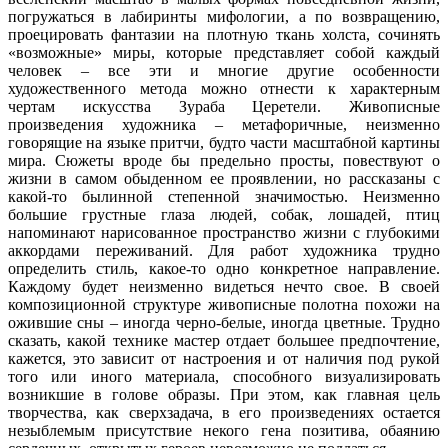
погружаться в лабиринты мифологии, а по возвращению,
проецировать фантазии на плотную ткань холста, сочинять
«возможные» миры, которые представляет собой каждый
человек – все эти и многие другие особенности
художественного метода можно отнести к характерным
чертам искусства Зураба Церетели. Живописные
произведения художника – метафоричные, неизменно
говорящие на языке притчи, будто части масштабной картины
мира. Сюжеты вроде бы предельно просты, повествуют о
жизни в самом обыденном ее проявлении, но рассказаны с
какой-то былинной степенной значимостью. Неизменно
большие грустные глаза людей, собак, лошадей, птиц
напоминают нарисованное пространство жизни с глубокими
аккордами переживаний. Для работ художника трудно
определить стиль, какое-то одно конкретное направление.
Каждому будет неизменно видеться нечто свое. В своей
композиционной структуре живописные полотна похожи на
ожившие сны – иногда черно-белые, иногда цветные. Трудно
сказать, какой технике мастер отдает большее предпочтение,
кажется, это зависит от настроения и от наличия под рукой
того или иного материала, способного визуализировать
возникшие в голове образы. При этом, как главная цель
творчества, как сверхзадача, в его произведениях остается
незыблемым присутствие некого гена позитива, обаянию