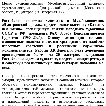
Место экспонирования: Музейно-выставочный комплекс
музея-заповедника «Дмитровский кремль» (Московская
область, г. Дмитров, ул. Загорская, 17).
Российская академия художеств и Музей-заповедник
«Дмитровский кремль» представляют выставку «Больше,
чем жизнь», посвященную памяти народного художника
СССР и РФ, президента РАХ Зураба Константиновича
Церетели (1934-2025).
Основу экспозиции составят
живописные полотна и скульптуры одного из наиболее
известных советских и российских художников-
монументалистов. Работы З.К.Церетели будут дополнены
произведениями более чем 20 мастеров, академиков
Российской академии художеств, представляющих русскую
и советскую реалистическую школу второй половины XX
века.
Пространство Церетели – это своеобразный накопитель
эмоций, здесь пустоты заполнены сочными мазками, которые
образуют монументальную мозаику. Каждый из
многогранников этой мозаики – сложносочиненные миры,
границы которых пересекает художник и увлекает зрителя за
собой. Выстраивать образы, играя элементами разных стилей
и направлений, находить и выразительно раскрывать
вселенский масштаб в малых формах повседневной жизни,