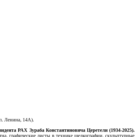
. Ленина, 14А).
идента РАХ Зураба Константиновича Церетели (1934-2025).
тна, графические листы в технике шелкографии, скульптурные