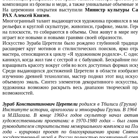
композиции из бронзы и меди, а также уникальные объемные э
На церемонии открытия выступили
Министр культуры Са
РАХ
Алексей Князев
.
Многогранный талант выдающегося художника проявился в ма
рельефах и круглой скульптуре, живописи, графике, эмали. Гер
на плоскости, то собираются в объемы. Они живут в мире не
играет все новыми и новыми гранями своей образности.
Искусство Зураба Церетели было рождено глубинной традици
расширяет круг мотивов и стилистических поисков, ярко о
мастера, относящиеся к циклу «Я художником родился». С одн
каникул, когда жил там с сестрой и с бабушкой. Бескрайние п
взращивать красоту вокруг себя во всех доступных формах иску
Среди выдающихся достижений Церетели в области изобразит
изучению древней технологии, мастер поднял этот вид искус
объемную эмаль. Синтез элементов декоративного искусства
художника возможно раскрыть весь диапазон творческой пр
возможностей.
Зураб Константинович Церетели
родился в Тбилиси (Грузия)
Институте истории, археологии и этнографии Грузии. В 1964
и М.Шагала. В конце 1960-х годов скульптор начал акти
художественными проектами: в 1970-1980 годах – был глав
руководителем строительства мемориального комплекса на Пок
года - курировал проект по благоукрашению храма Святог
государственный музей в России полностью посвященный совр