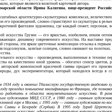
мали, которые являются визитной карточкой автора.
марской области
Ирина Калягина
,
вице-президент Россий
сштабных архитектурно-скульптурных комплексах, величественн
ои его произведений, словно странствуют из скульптуры в рельеф
укротимой фантазии художника, где каждый сюжет, персонаж, 
ей искусства Грузии — его яркостью, изобилием, неким опти
тражающих динамику современного искусства. На выставке пре
ой стороны, эти яркие цветочные композиции отсылка к первым р
оля подсолнухов, залитые солнцем, словно оживают на полотнах.
сства.
ельного искусства – произведения, выполненные в технике пер
ства на качественно иной уровень – обогатил спектр цветов,
, авторской живописной красочной гаммы придает его произв
ироды, дух экспериментатора, который находился всегда в 
 в 1934 году и окончил Тбилисскую государственную академию х
 году проходил повышение квалификации во Франции, где познак
вно работать в области монументального искусства. В ра
ным художником МИД СССР, в 1980 году - главным художнико
лонной горе в Москва, с 1995 году — главным художником по во
о Саввы в Белграде (Сербия). В 1995 году Зураб Церетели 
еменному искусству, официальное открытие которого состоялос