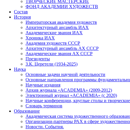
ТВОРЧЕСКИЕ МАСТЕРСКИЕ
ФОНД АКАДЕМИИ ХУДОЖЕСТВ
Состав
История
Императорская академия художеств
Архитектурный ансамбль ИАХ
Академические звания ИАХ
Хроника ИАХ
Академия художеств СССР
Архитектурный ансамбль АХ СССР
Академические звания АХ СССР
Президенты
З.К. Церетели (1934-2025)
Наука
Основные задачи научной деятельности
Основные направления программы фундаментальн
Научные издания
Архив журнала «ACADEMIA» (2009-2012)
Электронный журнал «ACADEMIA» (с 2020)
Научные конференции, круглые столы и творческие
Словарь терминов
Образование
Академическая система художественного образован
Организации-партнеры РАХ в сфере художественно
Новости. События.