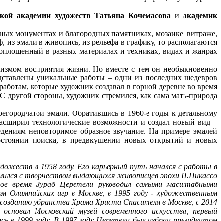
ской академии художеств
Татьяна Кочемасова
и
академик
ых монументах и благородных памятниках, мозаике, витраже,
, из эмали в живопись, из рельефа в графику, то располагаются
воплощенный в разных материалах и техниках, видах и жанрах
мизмом восприятия жизни. Но вместе с тем он необыкновенно
дставлены уникальные работы – одни из последних шедевров
аботам, которые художник создавал в горной деревне во время
 С другой стороны, художник стремился, как сама мать-природа
егородчатой эмали. Обратившись в 1960-е годы к детальному
 расширил технологические возможности и создал новый вид –
едениям неповторимое образное звучание. На примере эмалей
состоянии поиска, в предвкушении новых открытий и новых
удожеств в 1958 году. Его карьерный путь начался с работы в
омился с творчеством выдающихся живописцев эпохи П.Пикассо
зное время Зураб Церетели руководил самыми масштабными
м Олимпийских игр в Москве, в 1995 году - художественным
ссозданию убранства Храма Христа Спасителя в Москве, с 2014
основал Московский музей современного искусства, первый
ь в 1999 году. В 1997 году Церетели был избран президентом