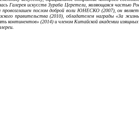
лась Галерея искусств Зураба Церетели, являющаяся частью Рос
л провозглашен послом доброй воли ЮНЕСКО (2007), он является
цузского правительства (2010), обладателем награды «За жиз
ь континентов» (2014) и членом Китайской академии изящных и
лереи.