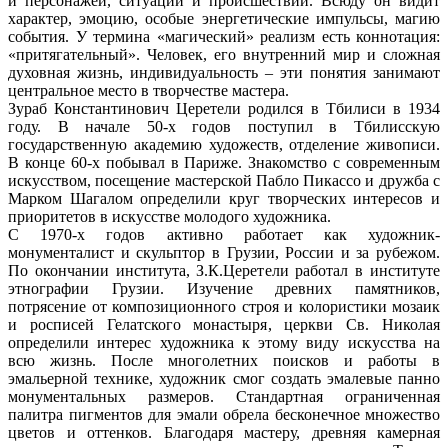
и персонажей, ситуаций и происшествий. Всюду он видит
характер, эмоцию, особые энергетические импульсы, магию
события. У термина «магический» реализм есть коннотация:
«притягательный». Человек, его внутренний мир и сложная
духовная жизнь, индивидуальность – эти понятия занимают
центральное место в творчестве мастера.
Зураб Константинович Церетели родился в Тбилиси в 1934
году. В начале 50-х годов поступил в Тбилисскую
государственную академию художеств, отделение живописи.
В конце 60-х побывал в Париже. Знакомство с современным
искусством, посещение мастерской Пабло Пикассо и дружба с
Марком Шагалом определили круг творческих интересов и
приоритетов в искусстве молодого художника.
С 1970-х годов активно работает как художник-
монументалист и скульптор в Грузии, России и за рубежом.
По окончании института, З.К.Церетели работал в институте
этнографии Грузии. Изучение древних памятников,
потрясение от композиционного строя и колористики мозаик
и росписей Гелатского монастыря, церкви Св. Николая
определили интерес художника к этому виду искусства на
всю жизнь. После многолетних поисков и работы в
эмальерной технике, художник смог создать эмалевые панно
монументальных размеров. Стандартная ограниченная
палитра пигментов для эмали обрела бесконечное множество
цветов и оттенков. Благодаря мастеру, древняя камерная