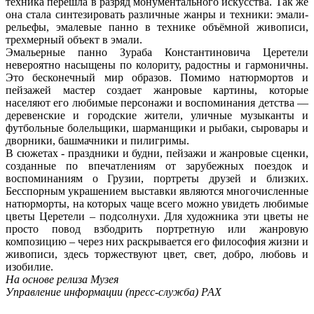
техника перешла в разряд монументального искусства. Так же
она стала синтезировать различные жанры и техники: эмали-
рельефы, эмалевые панно в технике объёмной живописи,
трехмерный объект в эмали.
Эмальерные панно Зураба Константиновича Церетели
невероятно насыщены по колориту, радостны и гармоничны.
Это бесконечный мир образов. Помимо натюрмортов и
пейзажей мастер создает жанровые картины, которые
населяют его любимые персонажи и воспоминания детства —
деревенские и городские жители, уличные музыканты и
футбольные болельщики, шарманщики и рыбаки, сыровары и
дворники, башмачники и пилигримы.
В сюжетах - праздники и будни, пейзажи и жанровые сценки,
созданные по впечатлениям от зарубежных поездок и
воспоминаниям о Грузии, портреты друзей и близких.
Бесспорным украшением выставки являются многочисленные
натюрморты, на которых чаще всего можно увидеть любимые
цветы Церетели – подсолнухи. Для художника эти цветы не
просто повод взбодрить портретную или жанровую
композицию – через них раскрывается его философия жизни и
живописи, здесь торжествуют цвет, свет, добро, любовь и
изобилие.
На основе релиза Музея
Управление информации (пресс-служба) РАХ