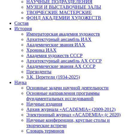
НАУЧНЫЕ ПОДРАЗДЕЛЕНИЯ
МУЗЕИ И ВЫСТАВОЧНЫЕ ЗАЛЫ
ТВОРЧЕСКИЕ МАСТЕРСКИЕ
ФОНД АКАДЕМИИ ХУДОЖЕСТВ
Состав
История
Императорская академия художеств
Архитектурный ансамбль ИАХ
Академические звания ИАХ
Хроника ИАХ
Академия художеств СССР
Архитектурный ансамбль АХ СССР
Академические звания АХ СССР
Президенты
З.К. Церетели (1934-2025)
Наука
Основные задачи научной деятельности
Основные направления программы
фундаментальных исследований
Научные издания
Архив журнала «ACADEMIA» (2009-2012)
Электронный журнал «ACADEMIA» (с 2020)
Научные конференции, круглые столы и
творческие встречи
Словарь терминов