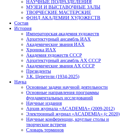
НАУЧНЫЕ ПОДРАЗДЕЛЕНИЯ
МУЗЕИ И ВЫСТАВОЧНЫЕ ЗАЛЫ
ТВОРЧЕСКИЕ МАСТЕРСКИЕ
ФОНД АКАДЕМИИ ХУДОЖЕСТВ
Состав
История
Императорская академия художеств
Архитектурный ансамбль ИАХ
Академические звания ИАХ
Хроника ИАХ
Академия художеств СССР
Архитектурный ансамбль АХ СССР
Академические звания АХ СССР
Президенты
З.К. Церетели (1934-2025)
Наука
Основные задачи научной деятельности
Основные направления программы
фундаментальных исследований
Научные издания
Архив журнала «ACADEMIA» (2009-2012)
Электронный журнал «ACADEMIA» (с 2020)
Научные конференции, круглые столы и
творческие встречи
Словарь терминов