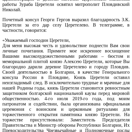
работы Зураба Церетели освятил митрополит Пловдивский
Николай.
Почетный консул Георги Гергов выразил благодарность З.К.
Церетели за его дар селу Церетелево. В телеграмме, в
частности, говорится:
«Уважаемый господин Церетели,
Для меня высокая честь и удовольствие поднести Вам свои
личные почитания. Примите мое искреннее восхищение
Вашими высокохудожественными работами – бюстом и
мемориальной плитой князю Алексею Церетели, которые Вы
благородно дарили деревне Церетелево и городу Пловдив.
Своей деятельностью в Болгарии, в качестве Генерального
консула России в Пловдиве, Князь Церетели оставил
неизгладимый след. В исключительно трудные и мрачные для
нашей Родины годы, князь Церетели становится ревностным
защитником болгарской национальной каузы перед мировой
общественностью. 4-го июля 2019-го года, под моим
патронатом и содействии, была организована официальная
церемония с воинским и церковным ритуалами для
торжественного открытия памятника князю Церетели. На
торжестве присутствовали: Заместитель Председателя
Правительства и Министр обороны Республики Болгарии, Их
Превосходительства Чрезвычайные и Полномочные послы