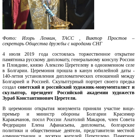
Фото: Игорь Ленкин, ТАСС ,
Виктор Простов –
секретарь
Общества дружбы с народами СНГ
4 июля 2019 года состоялась торжественное открытие
памятника русскому дипломату, генеральному консулу России
в Пловдиве, князю Алексею Церетелеву в одноименном селе
в Болгарии. Церемония прошла в канун юбилейной даты -
140-летия установления дипломатических отношений между
Болгарией и Россией. Скульптурный портрет своего предка
создал
советский и российский художник-монументалист и
скульптор, президент Российской академии художеств
Зураб Константинович Церетели.
В церемонии открытия монумента приняли участие вице-
премьер и министр обороны Болгарии Красимир
Каракачанов, посол России Анатолий Макаров, член Совета
Федерации Елена Афанасьева, дипломаты, болгарские
политики и общественные деятели, представители местной
администрации и десятки жителей Церетелево. Памятник