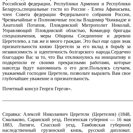
Российской федерации, Республики Армении и Республики
Беларусь,специальные гости из России - Елена Афанасьева,
член Совета федерации Федерального собрания России,
Чрезвычайные и Полномочные послы Владимир Чхиквадзе и
Анатолий Потапов, Пловдивский Митрополит Николай,
Управляющий Пловдивской областью, Командир бригады
спецназначения, меры Общины Соединение и деревни
Церетелево, а так же и много граждан. Это был еще один знак
признательности князю Церетели за его вклад в борьбу за
независимость и идентичность болгарского народа.Сердечно
благодарю Вас за то, что Вы откликнулись на инициативу и
подкрепили ее своими прекрасными работами, которые
навсегда будут напоминать о его деле.Пользуясь случаем,
уважаемый господин Церетели, позвольте выразить Вам свое
глубочайшее уважение и признательность.
Почетный консул Георги Гергов».
_______________________________________________________
Справка: Алексей Николаевич Церетели (Церетелев) (1848,
Смальково, Саранский уезд, Пензенская губерния — 16 мая
1883, Липяги, Спасский уезд, Тамбовская губерния)
наследственный грузинский князь, русский дипломат.