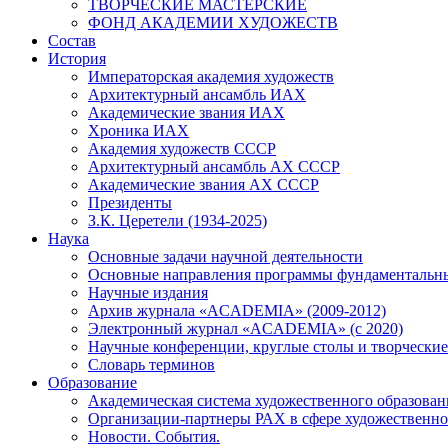
ТВОРЧЕСКИЕ МАСТЕРСКИЕ
ФОНД АКАДЕМИИ ХУДОЖЕСТВ
Состав
История
Императорская академия художеств
Архитектурный ансамбль ИАХ
Академические звания ИАХ
Хроника ИАХ
Академия художеств СССР
Архитектурный ансамбль АХ СССР
Академические звания АХ СССР
Президенты
З.К. Церетели (1934-2025)
Наука
Основные задачи научной деятельности
Основные направления программы фундаментальн
Научные издания
Архив журнала «ACADEMIA» (2009-2012)
Электронный журнал «ACADEMIA» (с 2020)
Научные конференции, круглые столы и творческие
Словарь терминов
Образование
Академическая система художественного образован
Организации-партнеры РАХ в сфере художественно
Новости. События.