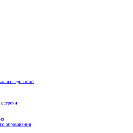
ых исследований
 встречи
ия
го образования