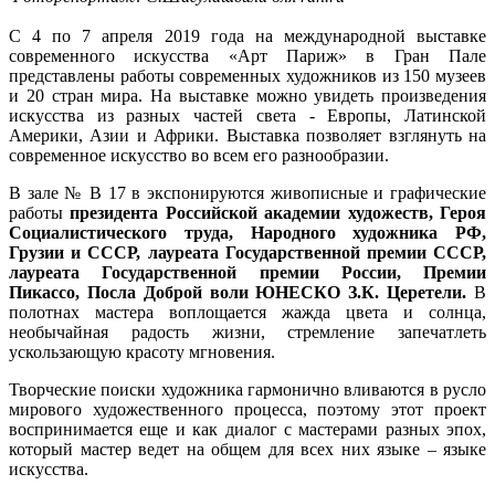
С 4 по 7 апреля 2019 года на международной выставке
современного искусства «Арт Париж» в Гран Пале
представлены работы современных художников из 150 музеев
и 20 стран мира. На выставке можно увидеть произведения
искусства из разных частей света - Европы, Латинской
Америки, Азии и Африки. Выставка позволяет взглянуть на
современное искусство во всем его разнообразии.
В зале № В 17 в экспонируются живописные и графические
работы
президента Российской академии художеств, Героя
Социалистического труда, Народного художника РФ,
Грузии и СССР, лауреата Государственной премии СССР,
лауреата Государственной премии России, Премии
Пикассо, Посла Доброй воли ЮНЕСКО З.К. Церетели.
В
полотнах мастера воплощается жажда цвета и солнца,
необычайная радость жизни, стремление запечатлеть
ускользающую красоту мгновения.
Творческие поиски художника гармонично вливаются в русло
мирового художественного процесса, поэтому этот проект
воспринимается еще и как диалог с мастерами разных эпох,
который мастер ведет на общем для всех них языке – языке
искусства.