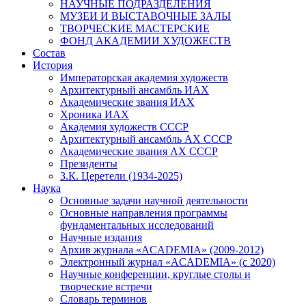
НАУЧНЫЕ ПОДРАЗДЕЛЕНИЯ
МУЗЕИ И ВЫСТАВОЧНЫЕ ЗАЛЫ
ТВОРЧЕСКИЕ МАСТЕРСКИЕ
ФОНД АКАДЕМИИ ХУДОЖЕСТВ
Состав
История
Императорская академия художеств
Архитектурный ансамбль ИАХ
Академические звания ИАХ
Хроника ИАХ
Академия художеств СССР
Архитектурный ансамбль АХ СССР
Академические звания АХ СССР
Президенты
З.К. Церетели (1934-2025)
Наука
Основные задачи научной деятельности
Основные направления программы
фундаментальных исследований
Научные издания
Архив журнала «ACADEMIA» (2009-2012)
Электронный журнал «ACADEMIA» (с 2020)
Научные конференции, круглые столы и
творческие встречи
Словарь терминов