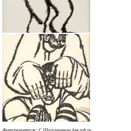
Фоторепортаж: С.Шагулашвили для rah.ru