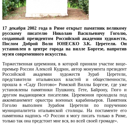
17 декабря 2002 года в Риме открыт памятник великому
русскому писателю Николаю Васильевичу Гоголю,
созданный президентом Российской академии художеств,
Послом Доброй Воли ЮНЕСКО З.К. Церетели. Он
установлен в центре города на вилле Боргезе, напротив
музея современного искусства.
Торжественная церемония, в которой приняли участие вице-
премьер России Алексей Кудрин, автор монумента президент
Российской академии художеств Зураб Церетели,
представители итальянских властей и общественности,
прошла в «Саду Поэтово» Римской Виллы Боргезе, где уже
установлены памятники Пушкину, Гете, Байрону, Гюго и
другим выдающимся писателям. Церемония проходила под
аккомпанемент оркестра военных карабиньеров. Памятник
Гоголю выполнен Зурабом Церетели по поручению
муниципалитета итальянской столицы. На постаменте его
памятника надпись «О России я могу писать только в Риме,
только так она предстоит мне вся, во всей своей громаде».