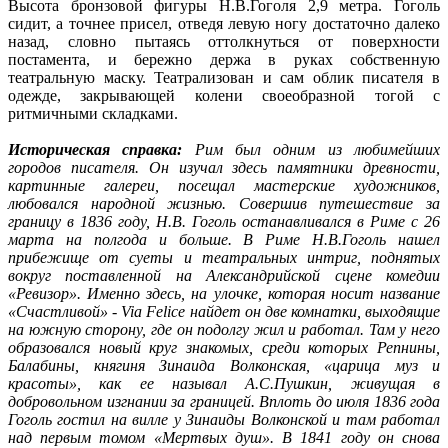
Высота бронзовой фигуры Н.В.Гоголя 2,9 метра. Гоголь
сидит, а точнее присел, отведя левую ногу достаточно далеко
назад, словно пытаясь оттолкнуться от поверхности
постамента, и бережно держа в руках собственную
театральную маску. Театрализован и сам облик писателя в
одежде, закрывающей колени своеобразной тогой с
ритмичными складками.
Историческая справка:
Рим был одним из любимейших
городов писателя. Он изучал здесь памятники древности,
картинные галереи, посещал мастерские художников,
любовался народной жизнью.
Совершив путешествие за
границу в 1836 году, Н.В. Гоголь останавливался в Риме с 26
марта на полгода и больше. В Риме Н.В.Гоголь нашел
прибежище от суеты и театральных интриг, поднятых
вокруг поставленной на Александрийской сцене комедии
«Ревизор». Именно здесь, на улочке, которая носит название
«Счастливой» - Via Felice найдет он две комнатки, выходящие
на южную сторону, где он подолгу жил и работал. Там у него
образовался новый круг знакомых, среди которых Репнины,
Балабины, княгиня Зинаида Волконская, «царица муз и
красоты», как ее называл А.С.Пушкин, живущая в
добровольном изгнании за границей. Вплоть до июля 1836 года
Гоголь гостил на вилле у Зинаиды Волконской и там работал
над первым томом «Мертвых душ». В 1841 году он снова