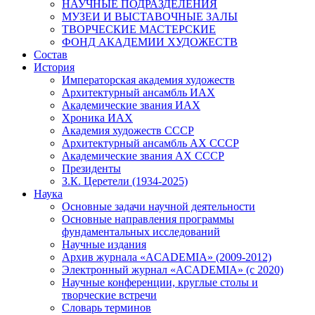
НАУЧНЫЕ ПОДРАЗДЕЛЕНИЯ
МУЗЕИ И ВЫСТАВОЧНЫЕ ЗАЛЫ
ТВОРЧЕСКИЕ МАСТЕРСКИЕ
ФОНД АКАДЕМИИ ХУДОЖЕСТВ
Состав
История
Императорская академия художеств
Архитектурный ансамбль ИАХ
Академические звания ИАХ
Хроника ИАХ
Академия художеств СССР
Архитектурный ансамбль АХ СССР
Академические звания АХ СССР
Президенты
З.К. Церетели (1934-2025)
Наука
Основные задачи научной деятельности
Основные направления программы
фундаментальных исследований
Научные издания
Архив журнала «ACADEMIA» (2009-2012)
Электронный журнал «ACADEMIA» (с 2020)
Научные конференции, круглые столы и
творческие встречи
Словарь терминов