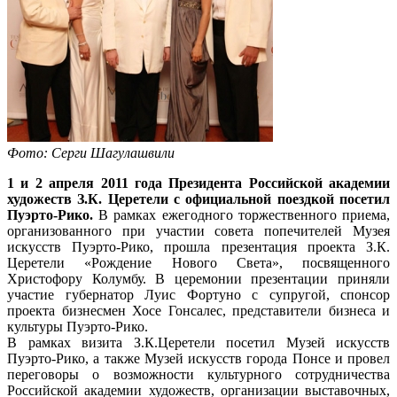
Фото: Серги Шагулашвили
1 и 2 апреля 2011 года Президента Российской академии
художеств З.К. Церетели с официальной поездкой посетил
Пуэрто-Рико.
В рамках ежегодного торжественного приема,
организованного при участии совета попечителей Музея
искусств Пуэрто-Рико, прошла презентация проекта З.К.
Церетели «Рождение Нового Света», посвященного
Христофору Колумбу. В церемонии презентации приняли
участие губернатор Луис Фортуно с супругой, спонсор
проекта бизнесмен Хосе Гонсалес, представители бизнеса и
культуры Пуэрто-Рико.
В рамках визита З.К.Церетели посетил Музей искусств
Пуэрто-Рико, а также Музей искусств города Понсе и провел
переговоры о возможности культурного сотрудничества
Российской академии художеств, организации выставочных,