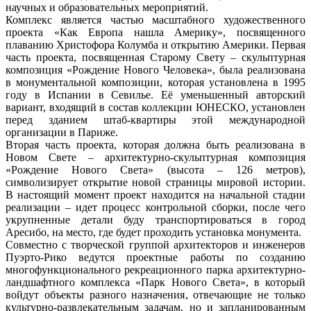
научных и образовательных мероприятий.
Комплекс является частью масштабного художественного
проекта «Как Европа нашла Америку», посвященного
плаванию Христофора Колумба и открытию Америки. Первая
часть проекта, посвященная Старому Свету – скульптурная
композиция «Рождение Нового Человека», была реализована
в монументальной композиции, которая установлена в 1995
году в Испании в Севилье. Её уменьшенный авторский
вариант, входящий в состав коллекции ЮНЕСКО, установлен
перед зданием штаб-квартиры этой международной
организации в Париже.
Вторая часть проекта, которая должна быть реализована в
Новом Свете – архитектурно-скульптурная композиция
«Рождение Нового Света» (высота – 126 метров),
символизирует открытие новой страницы мировой истории.
В настоящий момент проект находится на начальной стадии
реализации – идет процесс контрольной сборки, после чего
укрупненные детали буду транспортироваться в город
Аресибо, на место, где будет проходить установка монумента.
Совместно с творческой группой архитекторов и инженеров
Пуэрто-Рико ведутся проектные работы по созданию
многофункционального рекреационного парка архитектурно-
ландшафтного комплекса «Парк Нового Света», в который
войдут объекты разного назначения, отвечающие не только
культурно-развлекательным задачам, но и запланированным