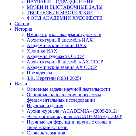
НАУЧНЫЕ ПОДРАЗДЕЛЕНИЯ
МУЗЕИ И ВЫСТАВОЧНЫЕ ЗАЛЫ
ТВОРЧЕСКИЕ МАСТЕРСКИЕ
ФОНД АКАДЕМИИ ХУДОЖЕСТВ
Состав
История
Императорская академия художеств
Архитектурный ансамбль ИАХ
Академические звания ИАХ
Хроника ИАХ
Академия художеств СССР
Архитектурный ансамбль АХ СССР
Академические звания АХ СССР
Президенты
З.К. Церетели (1934-2025)
Наука
Основные задачи научной деятельности
Основные направления программы
фундаментальных исследований
Научные издания
Архив журнала «ACADEMIA» (2009-2012)
Электронный журнал «ACADEMIA» (с 2020)
Научные конференции, круглые столы и
творческие встречи
Словарь терминов