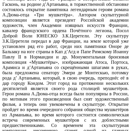
Гасконь, на родине д’Артаньяна, в торжественной обстановке
состоялось открытие памятника легендарным героям романа
А.Дюма-отца «Три мушкетёра». Автором скульптурной
композиции является президент Российской академии
художеств, член Академии изящных искусств Франции,
кавалер французского ордена Почётного легиона, Посол
Доброй Воли ЮНЕСКО З.К.Церетели. Эту скульптуру
З.К.Церетели передал в дар Франции, на земле которой уже
установлен ряд его работ, среди них памятники Оноре де
Бальзаку на юге страны в Кап д’Агд и Папе Римскому Иоанну
Павлу II в Нормандии и др. Монументальная бронзовая
композиция «Мушкетёры», изображающая Атоса, Портоса,
Арамиса и д’Артаньяна со скрещёнными шпагами в руках,
была предложена сенатору Эмери де Монтескью, потомку
рода д’ Артаньяна, который, в свою очередь, преподнёс её в
дар городу Кондом. Этот город на протяжении нескольких
десятилетий является своего рода столицей мушкетёров.
Герои романа А.Дюма-отца всегда были популярны в России,
по мотивам этого произведения был снят художественный
фильм, а теперь они увековечены в скульптуре. Открытие
пройдет во время очередного собрания общества мушкетёров
из Арманьяка, во время которого состоится символическая
встреча современных мушкетёров с их доблестными
предшественниками. Со временем эта скульптурная
композиция, несомненно, станет одной из главных