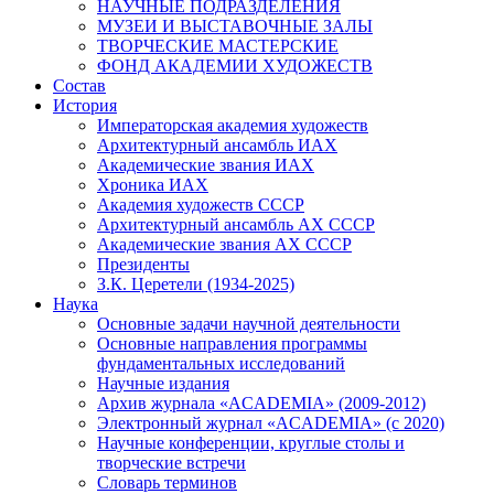
НАУЧНЫЕ ПОДРАЗДЕЛЕНИЯ
МУЗЕИ И ВЫСТАВОЧНЫЕ ЗАЛЫ
ТВОРЧЕСКИЕ МАСТЕРСКИЕ
ФОНД АКАДЕМИИ ХУДОЖЕСТВ
Состав
История
Императорская академия художеств
Архитектурный ансамбль ИАХ
Академические звания ИАХ
Хроника ИАХ
Академия художеств СССР
Архитектурный ансамбль АХ СССР
Академические звания АХ СССР
Президенты
З.К. Церетели (1934-2025)
Наука
Основные задачи научной деятельности
Основные направления программы
фундаментальных исследований
Научные издания
Архив журнала «ACADEMIA» (2009-2012)
Электронный журнал «ACADEMIA» (с 2020)
Научные конференции, круглые столы и
творческие встречи
Словарь терминов