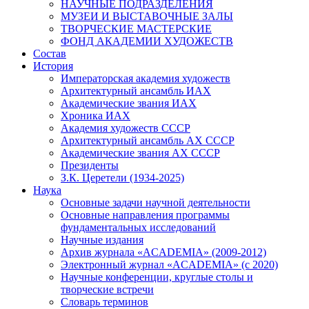
НАУЧНЫЕ ПОДРАЗДЕЛЕНИЯ
МУЗЕИ И ВЫСТАВОЧНЫЕ ЗАЛЫ
ТВОРЧЕСКИЕ МАСТЕРСКИЕ
ФОНД АКАДЕМИИ ХУДОЖЕСТВ
Состав
История
Императорская академия художеств
Архитектурный ансамбль ИАХ
Академические звания ИАХ
Хроника ИАХ
Академия художеств СССР
Архитектурный ансамбль АХ СССР
Академические звания АХ СССР
Президенты
З.К. Церетели (1934-2025)
Наука
Основные задачи научной деятельности
Основные направления программы
фундаментальных исследований
Научные издания
Архив журнала «ACADEMIA» (2009-2012)
Электронный журнал «ACADEMIA» (с 2020)
Научные конференции, круглые столы и
творческие встречи
Словарь терминов