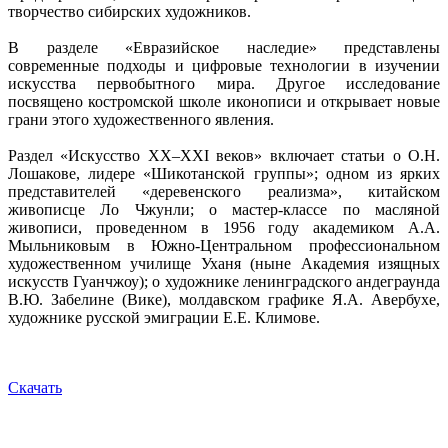
творчество сибирских художников.
В разделе «Евразийское наследие» представлены
современные подходы и цифровые технологии в изучении
искусства первобытного мира. Другое исследование
посвящено костромской школе иконописи и открывает новые
грани этого художественного явления.
Раздел «Искусство XX–XXI веков» включает статьи о О.Н.
Лошакове, лидере «Шикотанской группы»; одном из ярких
представителей «деревенского реализма», китайском
живописце Ло Чжунли; о мастер-классе по масляной
живописи, проведенном в 1956 году академиком А.А.
Мыльниковым в Южно-Центральном профессиональном
художественном училище Уханя (ныне Академия изящных
искусств Гуанчжоу); о художнике ленинградского андеграунда
В.Ю. Забелине (Вике), молдавском графике Я.А. Авербухе,
художнике русской эмиграции Е.Е. Климове.
Скачать