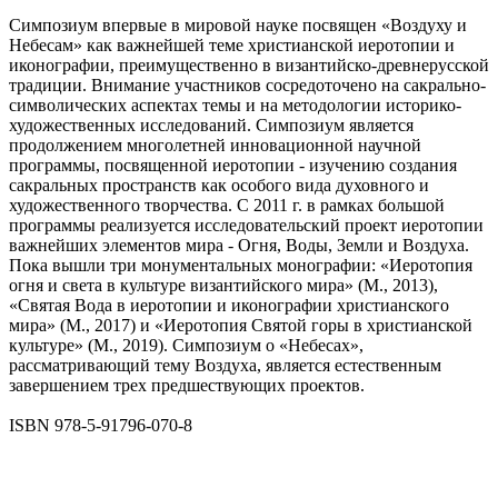
Симпозиум впервые в мировой науке посвящен «Воздуху и
Небесам» как важнейшей теме христианской иеротопии и
иконографии, преимущественно в византийско-древнерусской
традиции. Внимание участников сосредоточено на сакрально-
символических аспектах темы и на методологии историко-
художественных исследований. Симпозиум является
продолжением многолетней инновационной научной
программы, посвященной иеротопии - изучению создания
сакральных пространств как особого вида духовного и
художественного творчества. С 2011 г. в рамках большой
программы реализуется исследовательский проект иеротопии
важнейших элементов мира - Огня, Воды, Земли и Воздуха.
Пока вышли три монументальных монографии: «Иеротопия
огня и света в культуре византийского мира» (М., 2013),
«Святая Вода в иеротопии и иконографии христианского
мира» (М., 2017) и «Иеротопия Святой горы в христианской
культуре» (М., 2019). Симпозиум о «Небесах»,
рассматривающий тему Воздуха, является естественным
завершением трех предшествующих проектов.
ISBN 978-5-91796-070-8