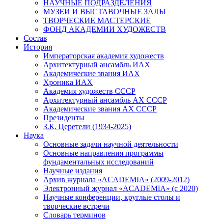
НАУЧНЫЕ ПОДРАЗДЕЛЕНИЯ
МУЗЕИ И ВЫСТАВОЧНЫЕ ЗАЛЫ
ТВОРЧЕСКИЕ МАСТЕРСКИЕ
ФОНД АКАДЕМИИ ХУДОЖЕСТВ
Состав
История
Императорская академия художеств
Архитектурный ансамбль ИАХ
Академические звания ИАХ
Хроника ИАХ
Академия художеств СССР
Архитектурный ансамбль АХ СССР
Академические звания АХ СССР
Президенты
З.К. Церетели (1934-2025)
Наука
Основные задачи научной деятельности
Основные направления программы
фундаментальных исследований
Научные издания
Архив журнала «ACADEMIA» (2009-2012)
Электронный журнал «ACADEMIA» (с 2020)
Научные конференции, круглые столы и
творческие встречи
Словарь терминов