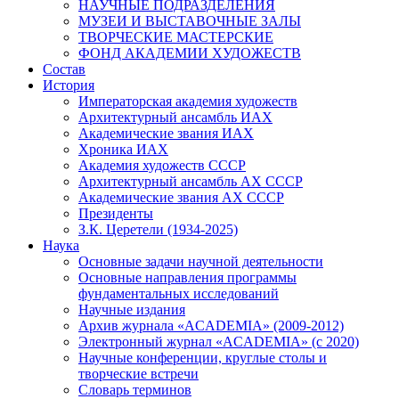
НАУЧНЫЕ ПОДРАЗДЕЛЕНИЯ
МУЗЕИ И ВЫСТАВОЧНЫЕ ЗАЛЫ
ТВОРЧЕСКИЕ МАСТЕРСКИЕ
ФОНД АКАДЕМИИ ХУДОЖЕСТВ
Состав
История
Императорская академия художеств
Архитектурный ансамбль ИАХ
Академические звания ИАХ
Хроника ИАХ
Академия художеств СССР
Архитектурный ансамбль АХ СССР
Академические звания АХ СССР
Президенты
З.К. Церетели (1934-2025)
Наука
Основные задачи научной деятельности
Основные направления программы
фундаментальных исследований
Научные издания
Архив журнала «ACADEMIA» (2009-2012)
Электронный журнал «ACADEMIA» (с 2020)
Научные конференции, круглые столы и
творческие встречи
Словарь терминов