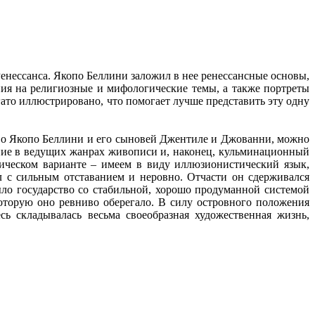
енессанса. Якопо Беллини заложил в нее ренессансные основы,
ния на религиозные и мифологические темы, а также портреты
то иллюстрировано, что помогает лучше представить эту одну
тво Якопо Беллини и его сыновей Джентиле и Джованни, можно
ние в ведущих жанрах живописи и, наконец, кульминационный
ическом варианте – имеем в виду иллюзионистический язык,
л с сильным отставанием и неровно. Отчасти он сдерживался
ло государство со стабильной, хорошо продуманной системой
которую оно ревниво оберегало. В силу островного положения
ь складывалась весьма своеобразная художественная жизнь,