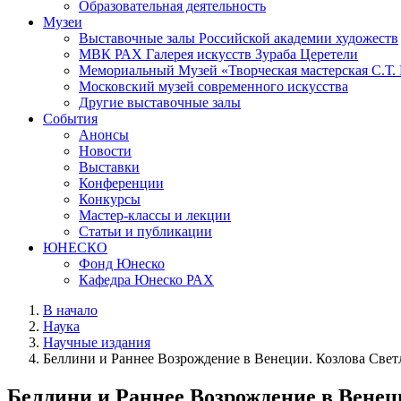
Образовательная деятельность
Музеи
Выставочные залы Российской академии художеств
МВК РАХ Галерея искусств Зураба Церетели
Мемориальный Музей «Творческая мастерская С.Т.
Московский музей современного искусства
Другие выставочные залы
События
Анонсы
Новости
Выставки
Конференции
Конкурсы
Мастер-классы и лекции
Статьи и публикации
ЮНЕСКО
Фонд Юнеско
Кафедра Юнеско РАХ
В начало
Наука
Научные издания
Беллини и Раннее Возрождение в Венеции. Козлова Свет
Беллини и Раннее Возрождение в Венец