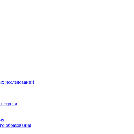
ых исследований
 встречи
ия
го образования