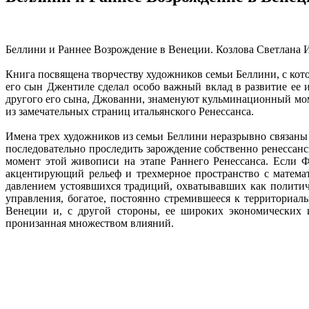
Беллини и Раннее Возрождение в Венеции. Козлова Светлана Изр
Книга посвящена творчеству художников семьи Беллини, с кот
его сын Джентиле сделал особо важный вклад в развитие ее 
другого его сына, Джованни, знаменуют кульминационный мом
из замечательных страниц итальянского Ренессанса.
Имена трех художников из семьи Беллини неразрывно связаны
последовательно проследить зарождение собственно ренесса
момент этой живописи на этапе Раннего Ренессанса. Если 
акцентирующий рельеф и трехмерное пространство с математ
давлением устоявшихся традиций, охватывавших как политич
управления, богатое, постоянно стремившееся к территориал
Венеции и, с другой стороны, ее широких экономических и
пронизанная множеством влияний.