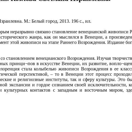
аилевна. М.: Белый город, 2013. 196 с., ил.
орым неразрывно связано становление венецианской живописи Р
исторического жанра, как он мыслился в Венеции, а произведе
ент этой живописи на этапе Раннего Возрождения. Издание бога
 со становлением венецианского Возрождения. Изучая творчес
нсных принци¬пов в искусстве Венеции, их развитие, вопло¬ще
Флоренция стала колыбелью живописи Возрождения в ее класс
ической перспективой, – то в Венеции этот процесс проходи
еские и религиозные институты, так и сферу культуры. Это бы
ьной экспансии и гордое сознанием своей исключительности, 
 культурных контактов с западным и восточным миром, здес