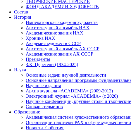
ТВОРЧЕСКИЕ МАСТЕРСКИЕ
ФОНД АКАДЕМИИ ХУДОЖЕСТВ
Состав
История
Императорская академия художеств
Архитектурный ансамбль ИАХ
Академические звания ИАХ
Хроника ИАХ
Академия художеств СССР
Архитектурный ансамбль АХ СССР
Академические звания АХ СССР
Президенты
З.К. Церетели (1934-2025)
Наука
Основные задачи научной деятельности
Основные направления программы фундаментальн
Научные издания
Архив журнала «ACADEMIA» (2009-2012)
Электронный журнал «ACADEMIA» (с 2020)
Научные конференции, круглые столы и творческие
Словарь терминов
Образование
Академическая система художественного образован
Организации-партнеры РАХ в сфере художественно
Новости. События.