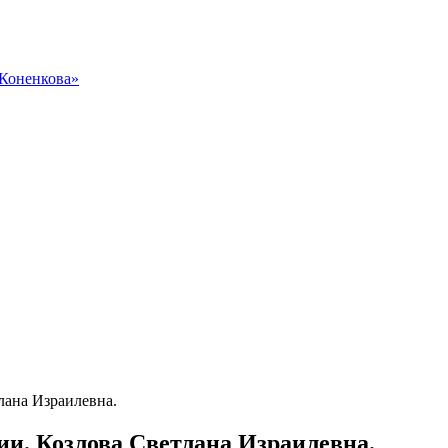
 Коненкова»
лана Израилевна.
ии. Козлова Светлана Израилевна.