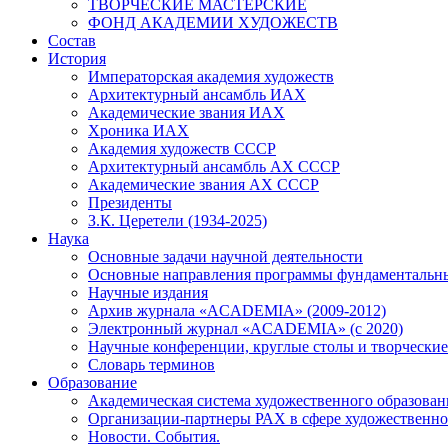
ТВОРЧЕСКИЕ МАСТЕРСКИЕ
ФОНД АКАДЕМИИ ХУДОЖЕСТВ
Состав
История
Императорская академия художеств
Архитектурный ансамбль ИАХ
Академические звания ИАХ
Хроника ИАХ
Академия художеств СССР
Архитектурный ансамбль АХ СССР
Академические звания АХ СССР
Президенты
З.К. Церетели (1934-2025)
Наука
Основные задачи научной деятельности
Основные направления программы фундаментальн
Научные издания
Архив журнала «ACADEMIA» (2009-2012)
Электронный журнал «ACADEMIA» (с 2020)
Научные конференции, круглые столы и творческие
Словарь терминов
Образование
Академическая система художественного образован
Организации-партнеры РАХ в сфере художественно
Новости. События.