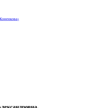
 Коненкова»
лександровна.