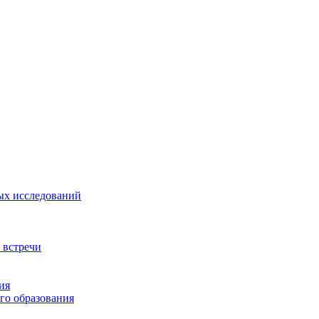
ых исследований
 встречи
ия
го образования