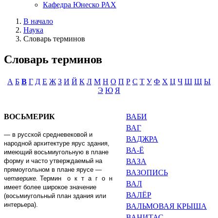
Кафедра Юнеско РАХ
В начало
Наука
Словарь терминов
Словарь терминов
А
Б
В
Г
Д
Е
Ж
З
И
Й
К
Л
М
Н
О
П
Р
С
Т
У
Ф
Х
Ц
Ч
Ш
Щ
Ы
Э
Ю
Я
ВОСЬМЕРИК
ВАБИ
ВАГ
—
в русской средне­вековой и
ВАДЖРА
народной архитектуре ярус здания,
ВА-Ё
имеющий восьмиугольную в плане
форму и часто утверждаемый на
ВАЗА
прямоугольном в плане ярусе
—
ВАЗОПИСЬ
четверике.
Термин
октагон
ВАЛ
имеет более широкое значение
ВАЛЁР
(восьмиугольный план здания или
интерьера).
ВАЛЬМОВАЯ КРЫША
ВАНИТАС