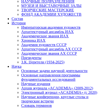
НАУЧНЫЕ ПОДРАЗДЕЛЕНИЯ
МУЗЕИ И ВЫСТАВОЧНЫЕ ЗАЛЫ
ТВОРЧЕСКИЕ МАСТЕРСКИЕ
ФОНД АКАДЕМИИ ХУДОЖЕСТВ
Состав
История
Императорская академия художеств
Архитектурный ансамбль ИАХ
Академические звания ИАХ
Хроника ИАХ
Академия художеств СССР
Архитектурный ансамбль АХ СССР
Академические звания АХ СССР
Президенты
З.К. Церетели (1934-2025)
Наука
Основные задачи научной деятельности
Основные направления программы
фундаментальных исследований
Научные издания
Архив журнала «ACADEMIA» (2009-2012)
Электронный журнал «ACADEMIA» (с 2020)
Научные конференции, круглые столы и
творческие встречи
Словарь терминов