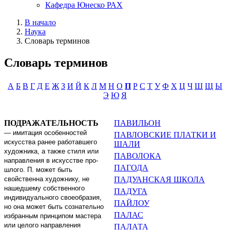
Кафедра Юнеско РАХ
В начало
Наука
Словарь терминов
Словарь терминов
А
Б
В
Г
Д
Е
Ж
З
И
Й
К
Л
М
Н
О
П
Р
С
Т
У
Ф
Х
Ц
Ч
Ш
Щ
Ы
Э
Ю
Я
ПОДРАЖАТЕЛЬНОСТЬ
ПАВИЛЬОН
—
имитация особенностей
ПАВЛОВСКИЕ ПЛАТКИ И
искусства ранее работавшего
ШАЛИ
художника, а также сти­ля или
ПАВОЛОКА
направления в искусстве про­
ПАГОДА
шлого. П. может быть
свойственна художнику, не
ПАДУАНСКАЯ ШКОЛА
нашедшему собствен­ного
ПАДУГА
индивидуального своеобразия,
ПАЙЛОУ
но она может быть сознательно
ПАЛАС
из­бранным принципом мастера
или целого направления
ПАЛАТА