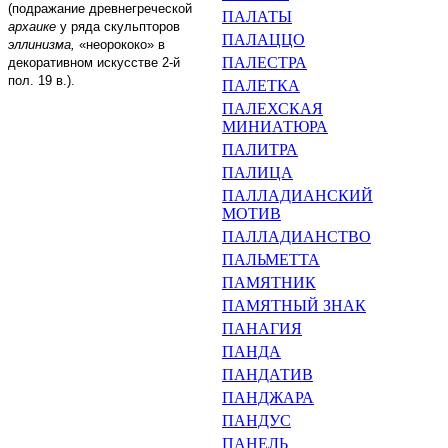
(подражание древнегреческой
ПАЛАТЫ
архаике
у ряда скульпторов
ПАЛАЦЦО
эллинизма,
«неорококо» в
ПАЛЕСТРА
декоративном искусстве 2-й
пол.
19
в.).
ПАЛЕТКА
ПАЛЕХСКАЯ
МИНИАТЮРА
ПАЛИТРА
ПАЛИЦА
ПАЛЛАДИАНСКИЙ
МОТИВ
ПАЛЛАДИАНСТВО
ПАЛЬМЕТТА
ПАМЯТНИК
ПАМЯТНЫЙ ЗНАК
ПАНАГИЯ
ПАНДА
ПАНДАТИВ
ПАНДЖАРА
ПАНДУС
ПАНЕЛЬ