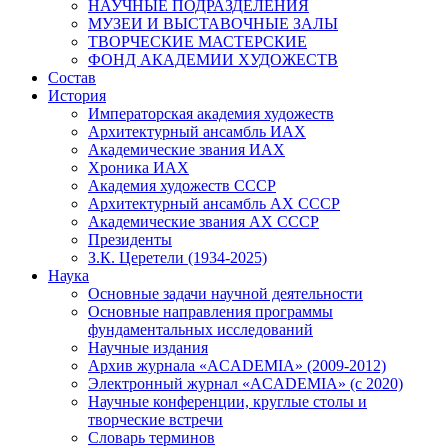
НАУЧНЫЕ ПОДРАЗДЕЛЕНИЯ
МУЗЕИ И ВЫСТАВОЧНЫЕ ЗАЛЫ
ТВОРЧЕСКИЕ МАСТЕРСКИЕ
ФОНД АКАДЕМИИ ХУДОЖЕСТВ
Состав
История
Императорская академия художеств
Архитектурный ансамбль ИАХ
Академические звания ИАХ
Хроника ИАХ
Академия художеств СССР
Архитектурный ансамбль АХ СССР
Академические звания АХ СССР
Президенты
З.К. Церетели (1934-2025)
Наука
Основные задачи научной деятельности
Основные направления программы
фундаментальных исследований
Научные издания
Архив журнала «ACADEMIA» (2009-2012)
Электронный журнал «ACADEMIA» (с 2020)
Научные конференции, круглые столы и
творческие встречи
Словарь терминов