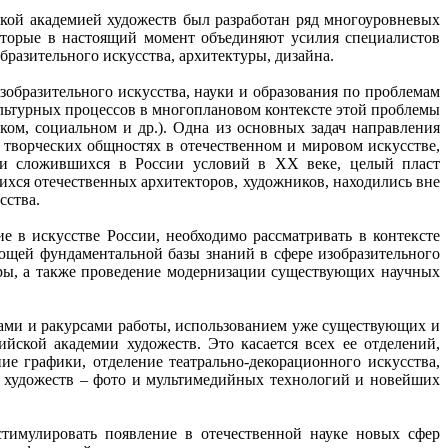
ой академией художеств был разработан ряд многоуровневых
 которые в настоящий момент объединяют усилия специалистов
разительного искусства, архитектуры, дизайна.
образительного искусства, науки и образования по проблемам
льтурных процессов в многоплановом контексте этой проблемы
ком, социальном и др.). Одна из основных задач направления
творческих общностях в отечественном и мировом искусстве,
ски сложившихся в России условий в ХХ веке, целый пласт
хся отечественных архитекторов, художников, находились вне
сства.
в искусстве России, необходимо рассматривать в контексте
ющей фундаментальной базы знаний в сфере изобразительного
туры, а также проведение модернизации существующих научных
ми и ракурсами работы, использованием уже существующих и
ской академии художеств. Это касается всех ее отделений,
ие графики, отделение театрально-декорационного искусства,
ии художеств – фото и мультимедийных технологий и новейших
тимулировать появление в отечественной науке новых сфер