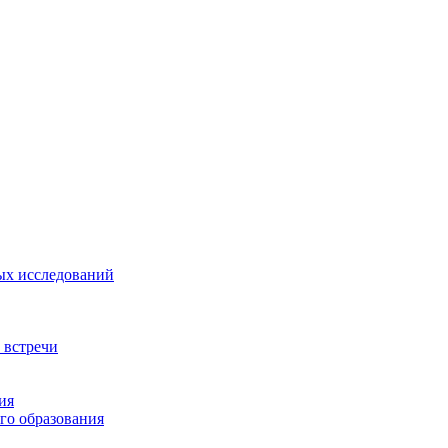
ых исследований
 встречи
ия
го образования