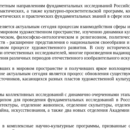
тетным направлениям фундаментальных исследований Российск
практических, а также культурно-просветительской программ,
етических и практических фундаментальных знаний в сфере изоб
ляется актуальным сегодня процессам взаимодействия сферы из
в мировом художественном пространстве, изучению динамики ку
ическом, философско-онтологическом и религиозном, политичес
тв - расширение представления о национальном своеобразии и 
овом процессе художественного развития. В силу историче
 и отечественных исследователей, многие произведения выдающи
ения различных периодов отечественного изобразительного иску
вших в мировом пространстве и получивших яркое воплощение 
йне актуальным сегодня является процесс обновления существу
 источников, касающихся разных пластов художественной куль
мы коллективных исследований с динамично очерченными этапа
ипом для проведения фундаментальных исследований в Россий
тектуры, отделение живописи, отделение скульптуры, отделен
зайна, искусствознания, а также два новых отделения Академ
в комплексные научно-культурные программы, призванные с