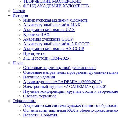
ТВОРЧЕСКИЕ МАСТЕРСКИЕ
ФОНД АКАДЕМИИ ХУДОЖЕСТВ
Состав
История
Императорская академия художеств
Архитектурный ансамбль ИАХ
Академические звания ИАХ
Хроника ИАХ
Академия художеств СССР
Архитектурный ансамбль АХ СССР
Академические звания АХ СССР
Президенты
З.К. Церетели (1934-2025)
Наука
Основные задачи научной деятельности
Основные направления программы фундаментальн
Научные издания
Архив журнала «ACADEMIA» (2009-2012)
Электронный журнал «ACADEMIA» (с 2020)
Научные конференции, круглые столы и творческие
Словарь терминов
Образование
Академическая система художественного образован
Организации-партнеры РАХ в сфере художественно
Новости. События.