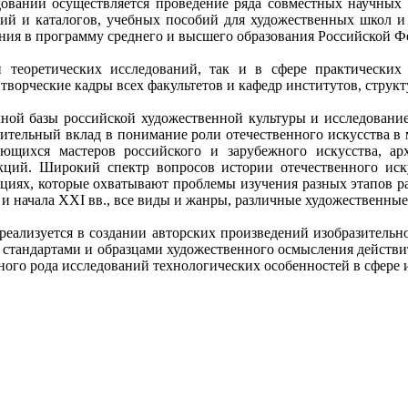
ований осуществляется проведение ряда совместных научных к
ий и каталогов, учебных пособий для художественных школ и 
ения в программу среднего и высшего образования Российской Ф
 теоретических исследований, так и в сфере практически
творческие кадры всех факультетов и кафедр институтов, струк
ной базы российской художественной культуры и исследование
ачительный вклад в понимание роли отечественного искусства 
ающихся мастеров российского и зарубежного искусства, 
ций. Широкий спектр вопросов истории отечественного иску
циях, которые охватывают проблемы изучения разных этапов ра
 начала XXI вв., все виды и жанры, различные художественные
реализуется в создании авторских произведений изобразительн
ь стандартами и образцами художественного осмысления действи
ного рода исследований технологических особенностей в сфере 