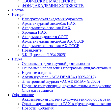
ТВОРЧЕСКИЕ МАСТЕРСКИЕ
ФОНД АКАДЕМИИ ХУДОЖЕСТВ
Состав
История
Императорская академия художеств
Архитектурный ансамбль ИАХ
Академические звания ИАХ
Хроника ИАХ
Академия художеств СССР
Архитектурный ансамбль АХ СССР
Академические звания АХ СССР
Президенты
З.К. Церетели (1934-2025)
Наука
Основные задачи научной деятельности
Основные направления программы фундаментальн
Научные издания
Архив журнала «ACADEMIA» (2009-2012)
Электронный журнал «ACADEMIA» (с 2020)
Научные конференции, круглые столы и творческие
Словарь терминов
Образование
Академическая система художественного образован
Организации-партнеры РАХ в сфере художественно
Новости. События.