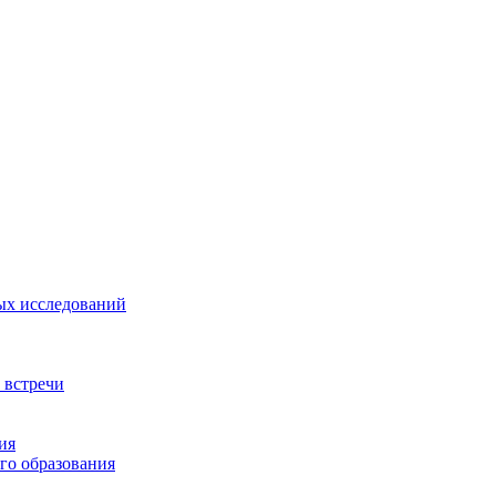
ых исследований
 встречи
ия
го образования