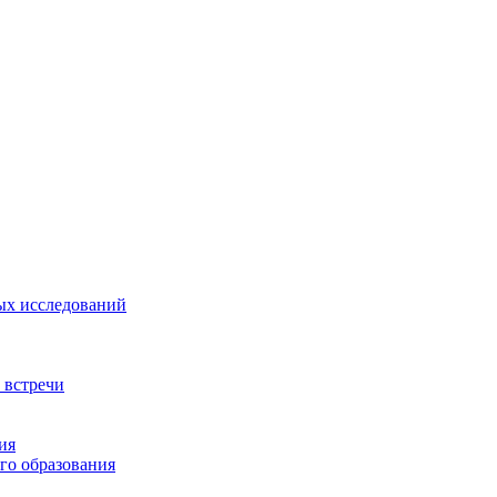
ых исследований
 встречи
ия
го образования