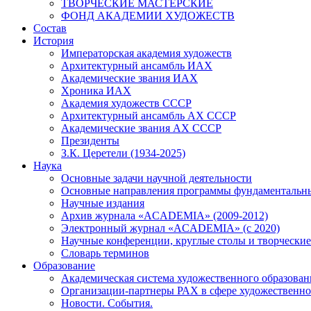
ТВОРЧЕСКИЕ МАСТЕРСКИЕ
ФОНД АКАДЕМИИ ХУДОЖЕСТВ
Состав
История
Императорская академия художеств
Архитектурный ансамбль ИАХ
Академические звания ИАХ
Хроника ИАХ
Академия художеств СССР
Архитектурный ансамбль АХ СССР
Академические звания АХ СССР
Президенты
З.К. Церетели (1934-2025)
Наука
Основные задачи научной деятельности
Основные направления программы фундаментальн
Научные издания
Архив журнала «ACADEMIA» (2009-2012)
Электронный журнал «ACADEMIA» (с 2020)
Научные конференции, круглые столы и творческие
Словарь терминов
Образование
Академическая система художественного образован
Организации-партнеры РАХ в сфере художественно
Новости. События.