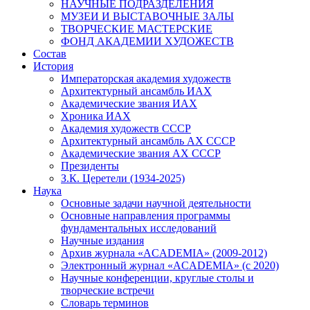
НАУЧНЫЕ ПОДРАЗДЕЛЕНИЯ
МУЗЕИ И ВЫСТАВОЧНЫЕ ЗАЛЫ
ТВОРЧЕСКИЕ МАСТЕРСКИЕ
ФОНД АКАДЕМИИ ХУДОЖЕСТВ
Состав
История
Императорская академия художеств
Архитектурный ансамбль ИАХ
Академические звания ИАХ
Хроника ИАХ
Академия художеств СССР
Архитектурный ансамбль АХ СССР
Академические звания АХ СССР
Президенты
З.К. Церетели (1934-2025)
Наука
Основные задачи научной деятельности
Основные направления программы
фундаментальных исследований
Научные издания
Архив журнала «ACADEMIA» (2009-2012)
Электронный журнал «ACADEMIA» (с 2020)
Научные конференции, круглые столы и
творческие встречи
Словарь терминов