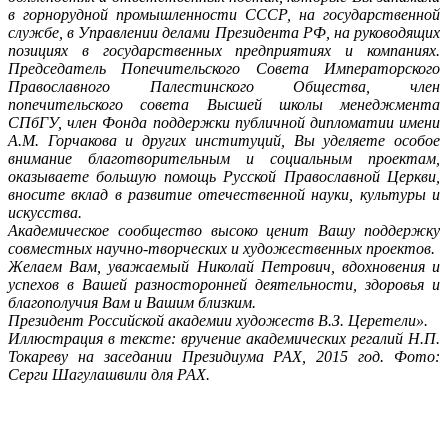
в горнорудной промышленности СССР, на государственной
службе, в Управлении делами Президента РФ, на руководящих
позициях в государственных предприятиях и компаниях.
Председатель Попечительского Совета Императорского
Православного Палестинского Общества, член
попечительского совета Высшей школы менеджмента
СПбГУ, член Фонда поддержки публичной дипломатии имени
А.М. Горчакова и других институций, Вы уделяете особое
внимание благотворительным и социальным проектам,
оказываете большую помощь Русской Православной Церкви,
вносите вклад в развитие отечественной науки, культуры и
искусства.
Академическое сообщество высоко ценит Вашу поддержку
совместных научно-творческих и художественных проектов.
Желаем Вам, уважаемый Николай Петрович, вдохновения и
успехов в Вашей разносторонней деятельности, здоровья и
благополучия Вам и Вашим близким.
Президент Российской академии художеств В.З. Церетели».
Иллюстрация в тексте: вручение академических регалий Н.П.
Токареву на заседании Президиума РАХ, 2015 год. Фото:
Серги Шагулашвили для РАХ.