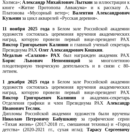
Холмса»;
Александр Михайлович Лыткин
за иллюстрации к
книге «Житие Протопопа Аввакума» и к рассказу А.
Платонова «Мусорный ветер»;
Валентин Александрович
Кузьмин
за цикл акварелей «Русская деревня».
11 ноября 2025 года
в Белом зале Российской академии
художеств состоялась церемония вручения академических
наград, которую провели первый вице-президент РАХ
Виктор Григорьевич Калинин
и главный ученый секретарь
Президиума РАХ
Олег Александрович Кошкин
.
Медалью «Салахов» РАХ
был награжден академик РАХ
Борис Львович Непомнящий
за многолетнюю
плодотворную творческую деятельность и в связи с 80-
летием.
1 декабря 2025 года
в Белом зале Российской академии
художеств состоялась церемония вручения академических
наград, которую провели первый вице-президент РАХ
Виктор Григорьевич Калинин
и академик-секретарь
Отделения графики и член Президиума РАХ
Александр
Иванович Теслик
.
Дипломы Российской академии художеств были вручены
Николаю Петровичу Бабушкину
за графические серии
«Тихая жизнь» (2017-2018 гг., смешанная техника) и «Город
детства» (2020-2021 гг., сухая игла);
Тарасу Сергеевичу