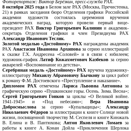
Фоторепортаж: Виктор Берёзкин, пресс-служба РАХ.
8 октября 2025 года
в Белом зале РАХ (Москва, Пречистенка,
21) в рамках заседания бюро Отделения графики Российской
академии художеств состоялась церемония вручения
академических наград, которую провели первый вице-
президент РАХ
Виктор Григорьевич Калинин
и академик-
секретарь Отделения графики и член Президиума РАХ
Александр Иванович Теслик
.
Золотой медалью «Достойному» РАХ
награждены академик
РАХ
Анастасия Ивановна Архипова
за серию иллюстраций
к сказке Г.Х. Андресена «Соловей» и в связи с юбилеем;
художник-график
Латиф Кожахметович Казбеков
за серию
акварелей «Воспоминание из детства».
Серебряная медаль «Достойному» РАХ
вручена художнику-
иллюстратору
Михаилу Абрамовичу Бычкову
за цикл работ
к роману Ф.М. Достоевского «Преступление и наказание».
Дипломом РАХ
отмечены
Лариса Львовна Антонова
за
графическую серию «Пушкинские горы. Осень. Зима. Весна»;
Сергей Григорьевич Гонков
за циклы «О Великой войне.
1941-1945» и «Под небесами»;
Вера Ивановна
Добросмыслова
за серию «Купальщицы»;
Александр
Николаевич Фёдоров
за иллюстрации к книге Солнце новой
жизни, посвященной творчеству М. Сеспеля и книге Кинжалъ
В. Елина и В. Пантюхова;
Антон Яковлевич Ломаев
за
работы к книге А. Конан Дойла «Приключения Шерлока