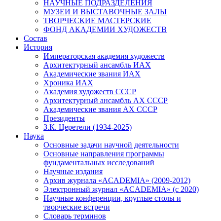
НАУЧНЫЕ ПОДРАЗДЕЛЕНИЯ
МУЗЕИ И ВЫСТАВОЧНЫЕ ЗАЛЫ
ТВОРЧЕСКИЕ МАСТЕРСКИЕ
ФОНД АКАДЕМИИ ХУДОЖЕСТВ
Состав
История
Императорская академия художеств
Архитектурный ансамбль ИАХ
Академические звания ИАХ
Хроника ИАХ
Академия художеств СССР
Архитектурный ансамбль АХ СССР
Академические звания АХ СССР
Президенты
З.К. Церетели (1934-2025)
Наука
Основные задачи научной деятельности
Основные направления программы
фундаментальных исследований
Научные издания
Архив журнала «ACADEMIA» (2009-2012)
Электронный журнал «ACADEMIA» (с 2020)
Научные конференции, круглые столы и
творческие встречи
Словарь терминов