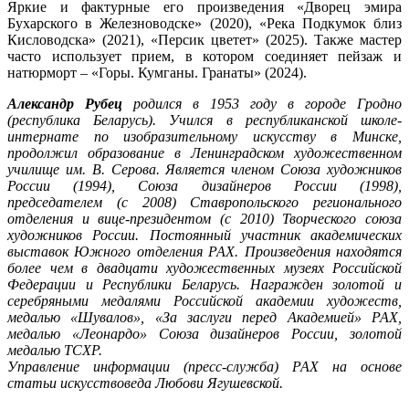
Яркие и фактурные его произведения «Дворец эмира
Бухарского в Железноводске» (2020), «Река Подкумок близ
Кисловодска» (2021), «Персик цветет» (2025). Также мастер
часто использует прием, в котором соединяет пейзаж и
натюрморт – «Горы. Кумганы. Гранаты» (2024).
Александр Рубец
родился в 1953 году в городе Гродно
(республика Беларусь). Учился в республиканской школе-
интернате по изобразительному искусству в Минске,
продолжил образование в Ленинградском художественном
училище им. В. Серова. Является членом Союза художников
России (1994), Союза дизайнеров России (1998),
председателем (с 2008) Ставропольского регионального
отделения и вице-президентом (с 2010) Творческого союза
художников России. Постоянный участник академических
выставок Южного отделения РАХ. Произведения находятся
более чем в двадцати художественных музеях Российской
Федерации и Республики Беларусь. Награжден золотой и
серебряными медалями Российской академии художеств,
медалью «Шувалов», «За заслуги перед Академией» РАХ,
медалью «Леонардо» Союза дизайнеров России, золотой
медалью ТСХР.
Управление информации (пресс-служба) РАХ на основе
статьи искусствоведа Любови Ягушевской.