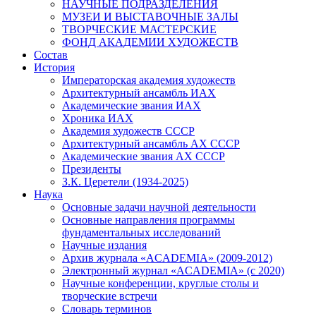
НАУЧНЫЕ ПОДРАЗДЕЛЕНИЯ
МУЗЕИ И ВЫСТАВОЧНЫЕ ЗАЛЫ
ТВОРЧЕСКИЕ МАСТЕРСКИЕ
ФОНД АКАДЕМИИ ХУДОЖЕСТВ
Состав
История
Императорская академия художеств
Архитектурный ансамбль ИАХ
Академические звания ИАХ
Хроника ИАХ
Академия художеств СССР
Архитектурный ансамбль АХ СССР
Академические звания АХ СССР
Президенты
З.К. Церетели (1934-2025)
Наука
Основные задачи научной деятельности
Основные направления программы
фундаментальных исследований
Научные издания
Архив журнала «ACADEMIA» (2009-2012)
Электронный журнал «ACADEMIA» (с 2020)
Научные конференции, круглые столы и
творческие встречи
Словарь терминов