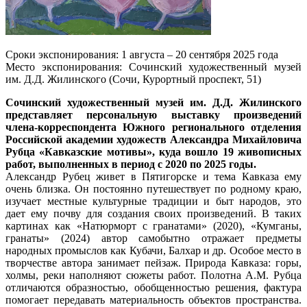
Сроки экспонирования: 1 августа – 20 сентября 2025 года
Место экспонирования: Сочинский художественный музей
им. Д.Д. Жилинского (Сочи, Курортный проспект, 51)
Сочинский художественный музей им. Д.Д. Жилинского
представляет персональную выставку произведений
члена-корреспондента Южного регионального отделения
Российской академии художеств Александра Михайловича
Рубца «Кавказские мотивы», куда вошло
19 живописных
работ, выполненных в период с 2020 по 2025 годы.
Александр Рубец живет в Пятигорске и тема Кавказа ему
очень близка. Он постоянно путешествует по родному краю,
изучает местные культурные традиции и быт народов, это
дает ему почву для создания своих произведений. В таких
картинах как «Натюрморт с гранатами» (2020), «Кумганы,
гранаты» (2024) автор самобытно отражает предметы
народных промыслов как Кубачи, Балхар и др. Особое место в
творчестве автора занимает пейзаж. Природа Кавказа: горы,
холмы, реки наполняют сюжеты работ. Полотна А.М. Рубца
отличаются образностью, обобщенностью решения, фактура
помогает передавать материальность объектов пространства.