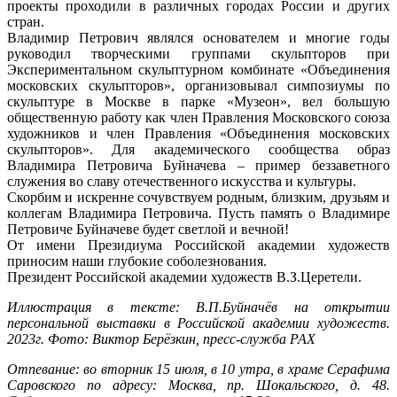
проекты проходили в различных городах России и других
стран.
Владимир Петрович являлся основателем и многие годы
руководил творческими группами скульпторов при
Экспериментальном скульптурном комбинате «Объединения
московских скульпторов», организовывал симпозиумы по
скульптуре в Москве в парке «Музеон», вел большую
общественную работу как член Правления Московского союза
художников и член Правления «Объединения московских
скульпторов». Для академического сообщества образ
Владимира Петровича Буйначева – пример беззаветного
служения во славу отечественного искусства и культуры.
Скорбим и искренне сочувствуем родным, близким, друзьям и
коллегам Владимира Петровича. Пусть память о Владимире
Петровиче Буйначеве будет светлой и вечной!
От имени Президиума Российской академии художеств
приносим наши глубокие соболезнования.
Президент Российской академии художеств В.З.Церетели.
Иллюстрация в тексте: В.П.Буйначёв на открытии
персональной выставки в Российской академии художеств.
2023г. Фото: Виктор Берёзкин, пресс-служба РАХ
Отпевание: во вторник 15 июля, в 10 утра, в храме Серафима
Саровского по адресу: Москва, пр. Шокальского, д. 48.