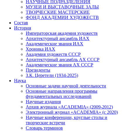
НАУЧНЫЕ ПОДРАЗДЕЛЕНИЯ
МУЗЕИ И ВЫСТАВОЧНЫЕ ЗАЛЫ
ТВОРЧЕСКИЕ МАСТЕРСКИЕ
ФОНД АКАДЕМИИ ХУДОЖЕСТВ
Состав
История
Императорская академия художеств
Архитектурный ансамбль ИАХ
Академические звания ИАХ
Хроника ИАХ
Академия художеств СССР
Архитектурный ансамбль АХ СССР
Академические звания АХ СССР
Президенты
З.К. Церетели (1934-2025)
Наука
Основные задачи научной деятельности
Основные направления программы
фундаментальных исследований
Научные издания
Архив журнала «ACADEMIA» (2009-2012)
Электронный журнал «ACADEMIA» (с 2020)
Научные конференции, круглые столы и
творческие встречи
Словарь терминов