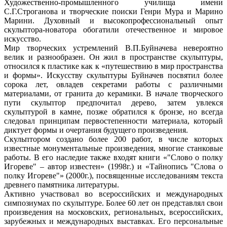
Художественно-промышленного училища имени
С.Г.Строганова и творческие поиски Генри Мура и Марино
Марини. Духовный и высокопрофессиональный опыт
скульптора-новатора обогатили отечественное и мировое
искусство.
Мир творческих устремлений В.П.Буйначева невероятно
велик и разнообразен. Он жил в пространстве скульптуры,
относился к пластике как к «путешествию в мир пространства
и формы». Искусству скульптуры Буйначев посвятил более
сорока лет, овладев секретами работы с различными
материалами, от гранита до керамики. В начале творческого
пути скульптор предпочитал дерево, затем увлекся
скульптурой в камне, позже обратился к бронзе, но всегда
следовал принципам первостепенности материала, который
диктует формы и очертания будущего произведения.
Скульптором создано более 200 работ, в числе которых
известные монументальные произведения, многие станковые
работы. В его наследие также входят книги «"Слово о полку
Игореве" – автор известен» (1998г.) и «Тайнопись "Слова о
полку Игореве"» (2000г.), посвященные исследованиям текста
древнего памятника литературы.
Активно участвовал во всероссийских и международных
симпозиумах по скульптуре. Более 60 лет он представлял свои
произведения на московских, региональных, всероссийских,
зарубежных и международных выставках. Его персональные